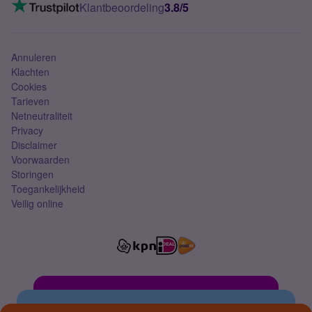
VoLTE 4G bellen
Klantbeoordeling
3.8/5
Mobiel abonnement
Simkaart
Annuleren
Klachten
Cookies
Tarieven
Netneutraliteit
Privacy
Disclaimer
Voorwaarden
Storingen
Toegankelijkheid
Veilig online