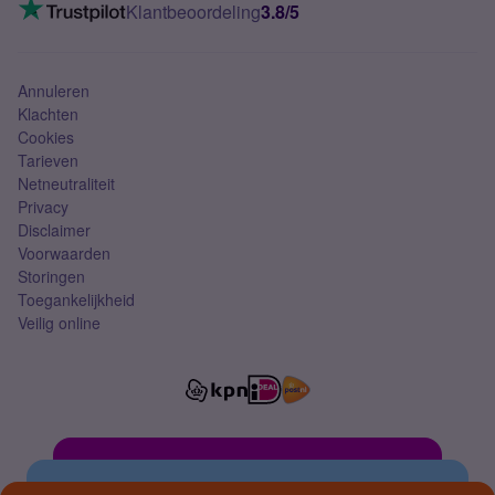
VoLTE 4G bellen
Klantbeoordeling
3.8/5
Mobiel abonnement
Simkaart
Annuleren
Klachten
Cookies
Tarieven
Netneutraliteit
Privacy
Disclaimer
Voorwaarden
Storingen
Toegankelijkheid
Veilig online