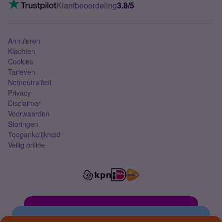
VoLTE 4G bellen
Klantbeoordeling
3.8/5
Mobiel abonnement
Simkaart
Annuleren
Klachten
Cookies
Tarieven
Netneutraliteit
Privacy
Disclaimer
Voorwaarden
Storingen
Toegankelijkheid
Veilig online