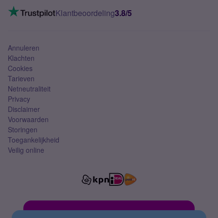
Mobiel internet
VoLTE 4G bellen
Klantbeoordeling
3.8/5
Mobiel abonnement
Simkaart
Annuleren
Klachten
Cookies
Tarieven
Netneutraliteit
Privacy
Disclaimer
Voorwaarden
Storingen
Toegankelijkheid
Veilig online