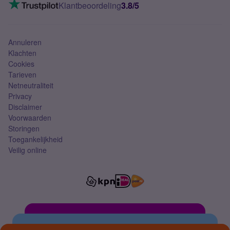
VoLTE 4G bellen
Klantbeoordeling
3.8/5
Mobiel abonnement
Simkaart
Annuleren
Klachten
Cookies
Tarieven
Netneutraliteit
Privacy
Disclaimer
Voorwaarden
Storingen
Toegankelijkheid
Veilig online