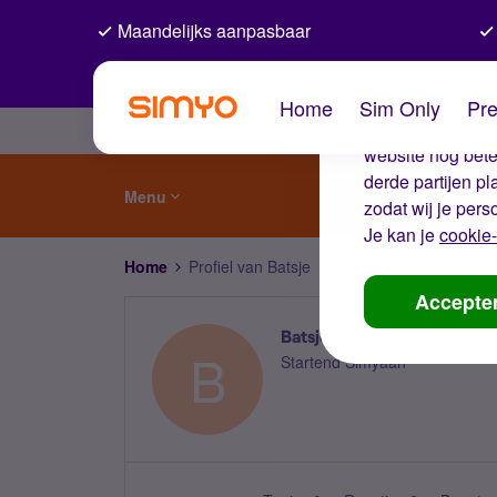
Maandelijks aanpasbaar
De coo
Home
Sim Only
Pre
Wij gebruiken co
website nog beter
derde partijen p
Menu
zodat wij je pers
Je kan je
cookie-
Home
Profiel van Batsje
Accepte
Batsje
B
Startend Simyaan