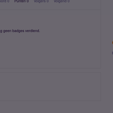
oord 0
Punten 0
Volgers
0
Volgend
0
og geen badges verdiend.