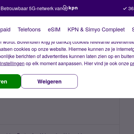
Betrouwbaar 5G-netwerk van
36
kies van Simyo
paid
Telefoons
eSIM
KPN & Simyo Compleet
okies op onze website. Met deze cookies zorgen wij ervoor dat j
 wordt. Bovendien krijg je dankzij cookies relevante advertentie
laatsen cookies op onze website. Hiermee kunnen ze je internet
oonlijke berichten of advertenties kunnen laten zien op en buite
instellingen
op elk moment aanpassen. Hier vind je ook onze
p
ren
Weigeren