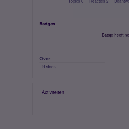
Topics 0
Reacties 2
Beantw
Badges
Batsje heeft n
Over
Lid sinds
Activiteiten