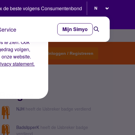
Selecteer taal
x de beste volgens Consumentenbond
Service
Mijn Simyo
e ervaring op de
s te zien. Ook
gedrag volgen,
Start een topic
Inloggen / Registreren
n onze website.
rivacy statement.
Badges
NJH
heeft de IJsbreker badge verdiend
BadslipperK
heeft de IJsbreker badge
verdiend