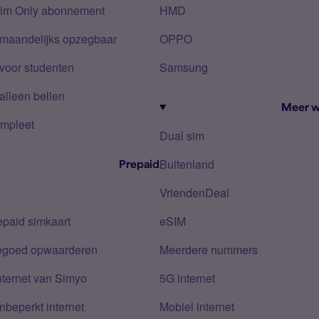
Sim Only abonnement
HMD
 maandelijks opzegbaar
OPPO
voor studenten
Samsung
alleen bellen
Meer w
mpleet
Dual sim
Buitenland
Prepaid
VriendenDeal
epaid simkaart
eSIM
tegoed opwaarderen
Meerdere nummers
nternet van Simyo
5G internet
nbeperkt internet
Mobiel internet