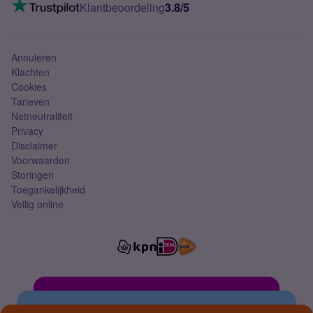
VoLTE 4G bellen
Klantbeoordeling
3.8/5
Mobiel abonnement
Simkaart
Annuleren
Klachten
Cookies
Tarieven
Netneutraliteit
Privacy
Disclaimer
Voorwaarden
Storingen
Toegankelijkheid
Veilig online