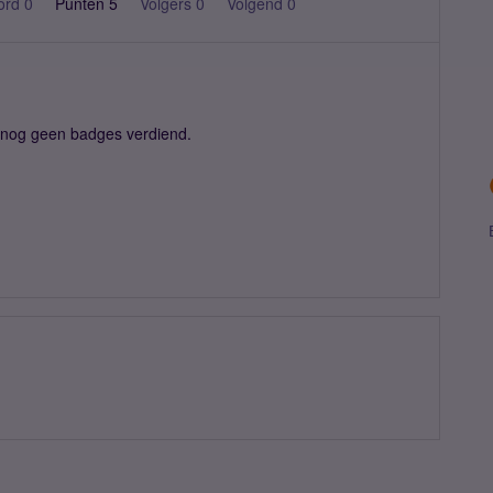
ord 0
Punten 5
Volgers
0
Volgend
0
t nog geen badges verdiend.