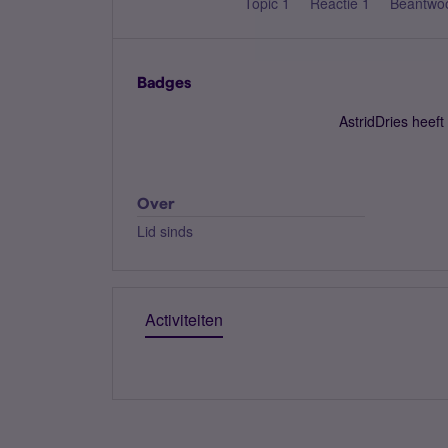
Topic 1
Reactie 1
Beantwo
Badges
AstridDries heef
Over
Lid sinds
Activiteiten