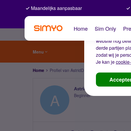
Maandelijks aanpasbaar
De coo
Home
Sim Only
Pre
Wij gebruiken co
website nog beter
derde partijen p
Menu
zodat wij je pers
Je kan je
cookie-
Home
Profiel van AstridDries
Accepte
AstridDries
A
Beginner