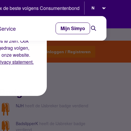
Selecteer taal
x de beste volgens Consumentenbond
Service
Mijn Simyo
e ervaring op de
s te zien. Ook
gedrag volgen,
Start een topic
Inloggen / Registreren
n onze website.
rivacy statement.
Badges
NJH
heeft de IJsbreker badge verdiend
BadslipperK
heeft de IJsbreker badge
verdiend