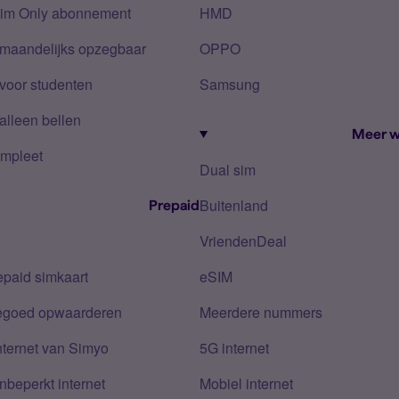
Sim Only abonnement
HMD
 maandelijks opzegbaar
OPPO
voor studenten
Samsung
alleen bellen
Meer w
mpleet
Dual sim
Buitenland
Prepaid
VriendenDeal
epaid simkaart
eSIM
tegoed opwaarderen
Meerdere nummers
nternet van Simyo
5G internet
nbeperkt internet
Mobiel internet