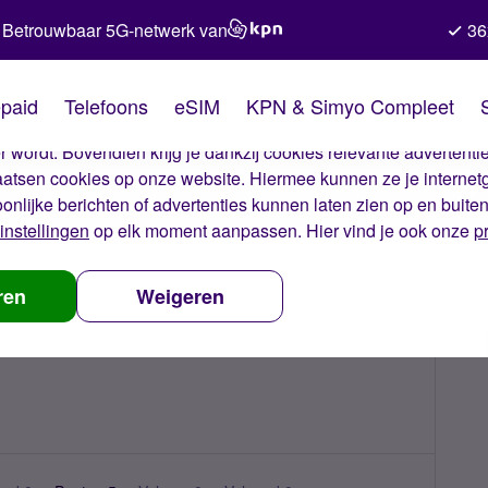
Betrouwbaar 5G-netwerk van
36
kies van Simyo
paid
Telefoons
eSIM
KPN & Simyo Compleet
okies op onze website. Met deze cookies zorgen wij ervoor dat j
 wordt. Bovendien krijg je dankzij cookies relevante advertentie
laatsen cookies op onze website. Hiermee kunnen ze je internet
oonlijke berichten of advertenties kunnen laten zien op en buite
instellingen
op elk moment aanpassen. Hier vind je ook onze
p
ren
Weigeren