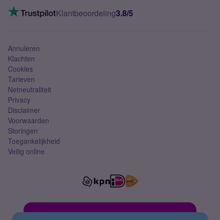
Mobiel internet
VoLTE 4G bellen
Klantbeoordeling
3.8/5
Mobiel abonnement
Simkaart
Annuleren
Klachten
Cookies
Tarieven
Netneutraliteit
Privacy
Disclaimer
Voorwaarden
Storingen
Toegankelijkheid
Veilig online