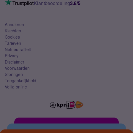
VoLTE 4G bellen
Klantbeoordeling
3.8/5
Mobiel abonnement
Simkaart
Annuleren
Klachten
Cookies
Tarieven
Netneutraliteit
Privacy
Disclaimer
Voorwaarden
Storingen
Toegankelijkheid
Veilig online