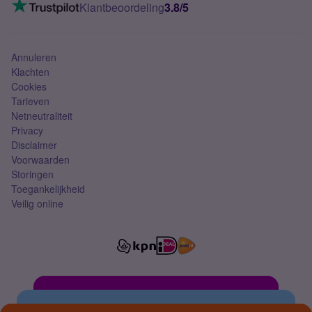
VoLTE 4G bellen
Klantbeoordeling
3.8/5
Mobiel abonnement
Simkaart
Annuleren
Klachten
Cookies
Tarieven
Netneutraliteit
Privacy
Disclaimer
Voorwaarden
Storingen
Toegankelijkheid
Veilig online