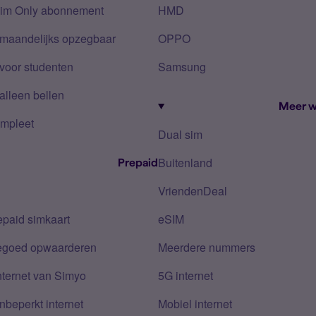
Sim Only abonnement
HMD
 maandelijks opzegbaar
OPPO
voor studenten
Samsung
alleen bellen
Meer w
mpleet
Dual sim
Buitenland
Prepaid
VriendenDeal
epaid simkaart
eSIM
tegoed opwaarderen
Meerdere nummers
nternet van Simyo
5G internet
nbeperkt internet
Mobiel internet