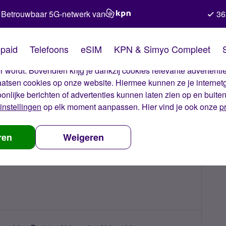
Betrouwbaar 5G-netwerk van
36
kies van Simyo
paid
Telefoons
eSIM
KPN & Simyo Compleet
okies op onze website. Met deze cookies zorgen wij ervoor dat j
 wordt. Bovendien krijg je dankzij cookies relevante advertentie
laatsen cookies op onze website. Hiermee kunnen ze je internet
oonlijke berichten of advertenties kunnen laten zien op en buite
instellingen
op elk moment aanpassen. Hier vind je ook onze
p
ren
Weigeren