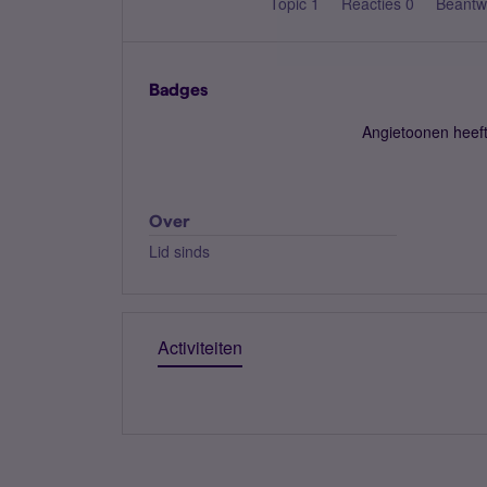
Topic 1
Reacties 0
Beantw
Badges
Angietoonen heef
Over
Lid sinds
Activiteiten