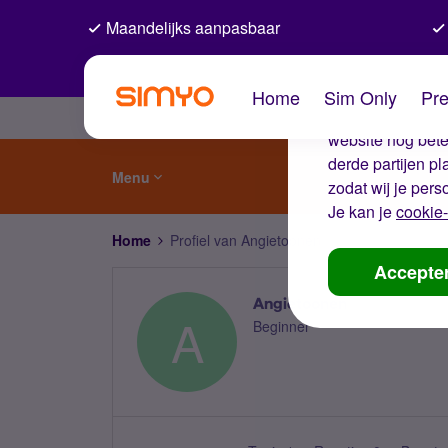
Maandelijks aanpasbaar
De coo
Home
Sim Only
Pre
Wij gebruiken co
website nog beter
derde partijen p
Menu
zodat wij je pers
Je kan je
cookie-
Home
Profiel van Angietoonen
Accepte
Angietoonen
A
Beginner