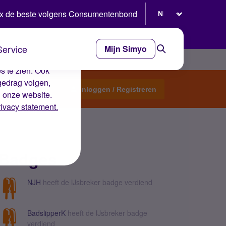
Selecteer taal
x de beste volgens Consumentenbond
Service
Mijn Simyo
e ervaring op de
s te zien. Ook
gedrag volgen,
Start een topic
Inloggen / Registreren
n onze website.
rivacy statement.
Badges
NJH
heeft de IJsbreker badge verdiend
BadslipperK
heeft de IJsbreker badge
verdiend