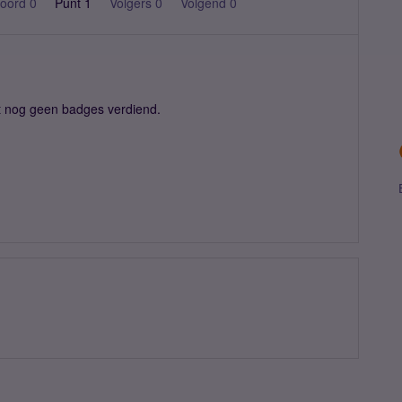
oord 0
Punt 1
Volgers
0
Volgend
0
t nog geen badges verdiend.