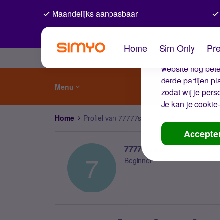
Maandelijks aanpasbaar
De coo
Home
Sim Only
Pre
Wij gebruiken co
website nog beter
derde partijen p
Menu
zodat wij je pers
Je kan je
cookie-
Home
Profiel van 77777szalai
Accepte
77777szalai
7
Beginner