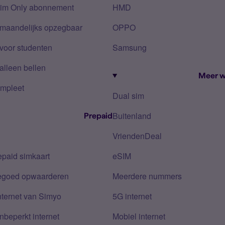
Sim Only abonnement
HMD
 maandelijks opzegbaar
OPPO
voor studenten
Samsung
alleen bellen
Meer w
mpleet
Dual sim
Buitenland
Prepaid
VriendenDeal
epaid simkaart
eSIM
tegoed opwaarderen
Meerdere nummers
nternet van Simyo
5G internet
nbeperkt internet
Mobiel internet