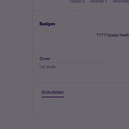
Topics 0
Reactie 1
Beantwo
Badges
77777szalai heef
Over
Lid sinds
Activiteiten