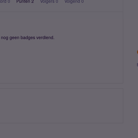
ord 0
Punten 2
Volgers
0
Volgend
0
t nog geen badges verdiend.