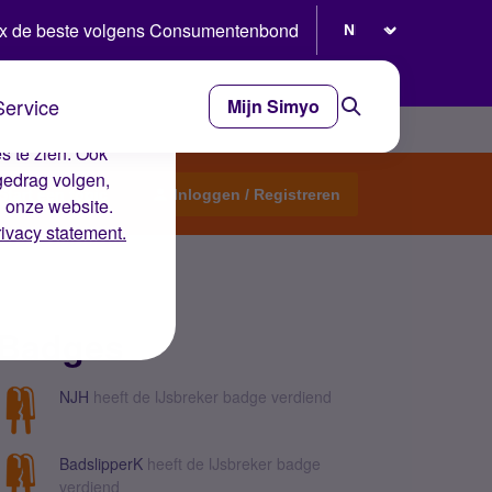
Selecteer taal
x de beste volgens Consumentenbond
Service
Mijn Simyo
e ervaring op de
s te zien. Ook
gedrag volgen,
Start een topic
Inloggen / Registreren
n onze website.
rivacy statement.
Badges
NJH
heeft de IJsbreker badge verdiend
BadslipperK
heeft de IJsbreker badge
verdiend