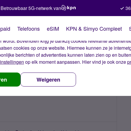
Betrouwbaar 5G-netwerk van
36
kies van Simyo
paid
Telefoons
eSIM
KPN & Simyo Compleet
okies op onze website. Met deze cookies zorgen wij ervoor dat j
 wordt. Bovendien krijg je dankzij cookies relevante advertentie
laatsen cookies op onze website. Hiermee kunnen ze je internet
oonlijke berichten of advertenties kunnen laten zien op en buite
instellingen
op elk moment aanpassen. Hier vind je ook onze
p
ren
Weigeren