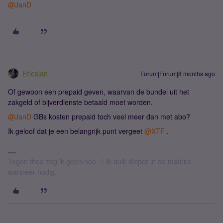
@JanD
Friesian
Forum|Forum|8 months ago
Of gewoon een prepaid geven, waarvan de bundel uit het
zakgeld of bijverdienste betaald moet worden.
@JanD
GBs kosten prepaid toch veel meer dan met abo?
Ik geloof dat je een belangrijk punt vergeet ​
@XTF
.
Tegen thee zeg ik geen nee. // Ik duik dieper in de materie
wanneer nodig.