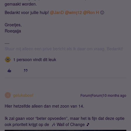
gemaakt worden.
Bedankt voor jullie hulp! ​
@JanD
​
@wimj12
​
@Ron H
🙂
Groetjes,
Roeqajja
Stuur mij alleen een privé bericht als ik daar om vraag. Bedankt!
1 persoon vindt dit leuk
geluksboef
Forum|Forum|10 months ago
G
Hier hetzelfde alleen dan met zoon van 14.
Ik zal gaan voor “beter opvoeden”, maar het is fijn dat deze optie
ook prioriteit krijgt op de 🎶 Wall of Change 🎵