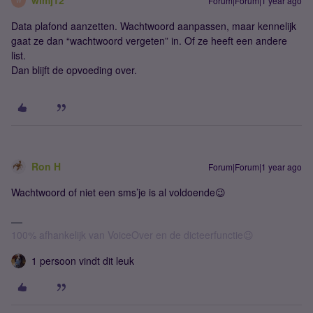
wimj12
Forum|Forum|1 year ago
W
Data plafond aanzetten. Wachtwoord aanpassen, maar kennelijk
gaat ze dan “wachtwoord vergeten” in. Of ze heeft een andere
list.
Dan blijft de opvoeding over.
Ron H
Forum|Forum|1 year ago
Wachtwoord of niet een sms’je is al voldoende😉
100% afhankelijk van VoiceOver en de dicteerfunctie😉
1 persoon vindt dit leuk