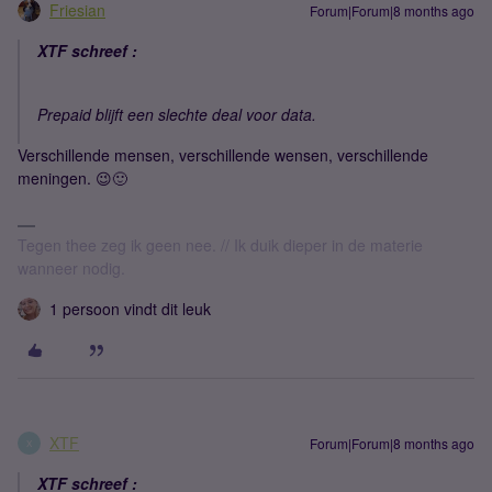
Friesian
Forum|Forum|8 months ago
XTF schreef :
Prepaid blijft een slechte deal voor data.
Verschillende mensen, verschillende wensen, verschillende
meningen. 😉🙂
Tegen thee zeg ik geen nee. // Ik duik dieper in de materie
wanneer nodig.
1 persoon vindt dit leuk
XTF
Forum|Forum|8 months ago
X
XTF schreef :