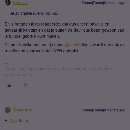
Friesian
Forum|Forum|8 months ago
Je zit vrijwel overal op wifi,
Dit is hetgeen ik op reageerde, dat dus uiterst onveilig en
gevaarlijk kan zijn en dat je buiten de deur dus beter gewoon van
je bundel gebruik kunt maken.
Dit ben ik volkomen met je eens j​
@JanD
. Soms wordt dan ook als
reactie een voorbeeld met VPN gebruikt.
Tegen thee zeg ik geen nee. // Ik duik dieper in de materie
wanneer nodig.
Tessanne
Forum|Forum|8 months ago
Hi ​
@yvdhaar
,