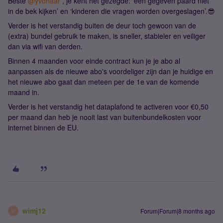
Beste ​
@yvdhaar
, je kent het gezegde: ‘een gegeven paard niet
in de bek kijken’ en ‘kinderen die vragen worden overgeslagen’.😎
Verder is het verstandig buiten de deur toch gewoon van de
(extra) bundel gebruik te maken, is sneller, stabieler en veiliger
dan via wifi van derden.
Binnen 4 maanden voor einde contract kun je je abo al
aanpassen als de nieuwe abo's voordeliger zijn dan je huidige en
het nieuwe abo gaat dan meteen per de 1e van de komende
maand in.
Verder is het verstandig het dataplafond te activeren voor €0,50
per maand dan heb je nooit last van buitenbundelkosten voor
internet binnen de EU.
wimj12
Forum|Forum|8 months ago
W