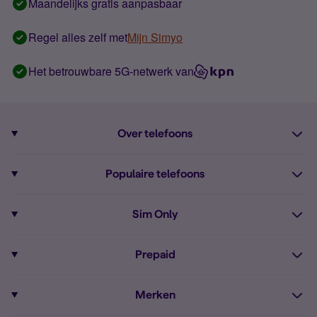
Maandelijks gratis aanpasbaar
Regel alles zelf met
Mijn Simyo
Het betrouwbare 5G-netwerk van
Over telefoons
Abonnement met telefoon
Populaire telefoons
Informatie over telefoons
Pixel 10
Sim Only
Alle telefoons
Pixel 9a
Sim Only
Prepaid
iPhone 16
Sim Only internet
Prepaid
iPhone 16e
Merken
Onbeperkt bellen
Bestel Prepaid simkaart
iPhone 15