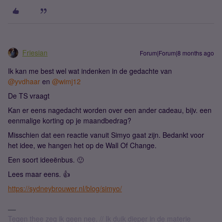
Friesian
Forum|Forum|8 months ago
Ik kan me best wel wat indenken in de gedachte van ​
@yvdhaar
en ​
@wimj12
De TS vraagt
Kan er eens nagedacht worden over een ander cadeau, bijv. een
eenmalige korting op je maandbedrag?
Misschien dat een reactie vanuit Simyo gaat zijn. Bedankt voor
het idee, we hangen het op de Wall Of Change.
Een soort ideeënbus. 🙂
Lees maar eens. 👍
https://sydneybrouwer.nl/blog/simyo/
Tegen thee zeg ik geen nee. // Ik duik dieper in de materie