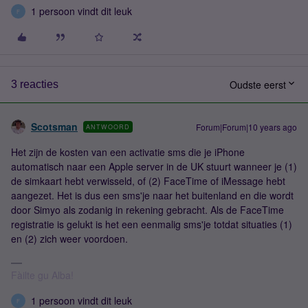
1 persoon vindt dit leuk
F
Oudste eerst
3 reacties
Scotsman
Forum|Forum|10 years ago
ANTWOORD
Het zijn de kosten van een activatie sms die je iPhone
automatisch naar een Apple server in de UK stuurt wanneer je (1)
de simkaart hebt verwisseld, of (2) FaceTime of iMessage hebt
aangezet. Het is dus een sms'je naar het buitenland en die wordt
door Simyo als zodanig in rekening gebracht. Als de FaceTime
registratie is gelukt is het een eenmalig sms'je totdat situaties (1)
en (2) zich weer voordoen.
Fàilte gu Alba!
1 persoon vindt dit leuk
F