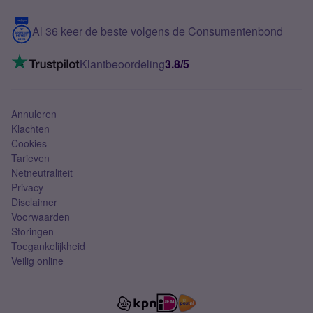
Blog
5G internet
Contact
Al 36 keer de beste volgens de Consumentenbond
Mobiel internet
VoLTE 4G bellen
Klantbeoordeling
3.8/5
Mobiel abonnement
Simkaart
Annuleren
Klachten
Cookies
Tarieven
Netneutraliteit
Privacy
Disclaimer
Voorwaarden
Storingen
Toegankelijkheid
Veilig online