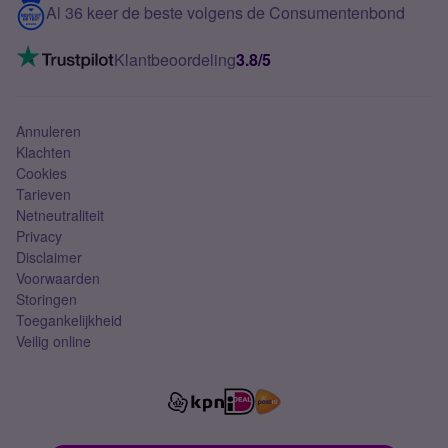
Contact
Al 36 keer de beste volgens de Consumentenbond
Mobiel internet
VoLTE 4G bellen
Klantbeoordeling
3.8/5
Mobiel abonnement
Simkaart
Annuleren
Klachten
Cookies
Tarieven
Netneutraliteit
Privacy
Disclaimer
Voorwaarden
Storingen
Toegankelijkheid
Veilig online