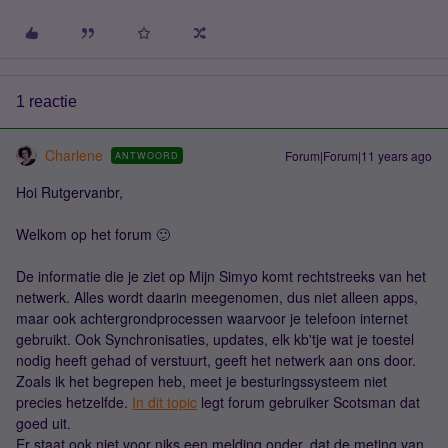
1 reactie
Charlene
Forum|Forum|11 years ago
ANTWOORD
Hoi Rutgervanbr,
Welkom op het forum 🙂
De informatie die je ziet op Mijn Simyo komt rechtstreeks van het
netwerk. Alles wordt daarin meegenomen, dus niet alleen apps,
maar ook achtergrondprocessen waarvoor je telefoon internet
gebruikt. Ook Synchronisaties, updates, elk kb'tje wat je toestel
nodig heeft gehad of verstuurt, geeft het netwerk aan ons door.
Zoals ik het begrepen heb, meet je besturingssysteem niet
precies hetzelfde.
In dit topic
legt forum gebruiker Scotsman dat
goed uit.
Er staat ook niet voor niks een melding onder, dat de meting van