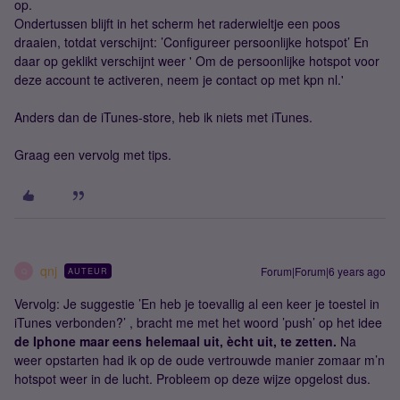
op.
Ondertussen blijft in het scherm het raderwieltje een poos
draaien, totdat verschijnt: ’Configureer persoonlijke hotspot’ En
daar op geklikt verschijnt weer ' Om de persoonlijke hotspot voor
deze account te activeren, neem je contact op met kpn nl.'
Anders dan de iTunes-store, heb ik niets met iTunes.
Graag een vervolg met tips.
qnj
Forum|Forum|6 years ago
AUTEUR
Q
Vervolg: Je suggestie ’En heb je toevallig al een keer je toestel in
iTunes verbonden?’ , bracht me met het woord ’push’ op het idee
de Iphone maar eens helemaal uit, ècht uit, te zetten.
Na
weer opstarten had ik op de oude vertrouwde manier zomaar m’n
hotspot weer in de lucht. Probleem op deze wijze opgelost dus.