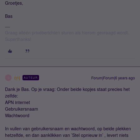
Groetjes,
Bas
Graag alléén privéberichten sturen als hierom gevraagd wordt.
Superthanks!
qnj
Forum|Forum|6 years ago
AUTEUR
Q
Dank je Bas. Op je vraag: Onder beide kopjes staat precies het
zelfde:
APN internet
Gebruikersnaam
Wachtwoord
In vullen van gebruikersnaam en wachtwoord, op beide plekken
hetzelfde, en dan aanklikken van ’Stel opnieuw in’ , levert niets