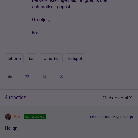
netwerkinstellingen als het goed is ook
automatisch gepusht.
Groetjes,
Bas
iphone
ios
tethering
hotspot
Oudste eerst
4 reacties
Bas
Forum|Forum|6 years ago
ANTWOORD
Hoi qnj,