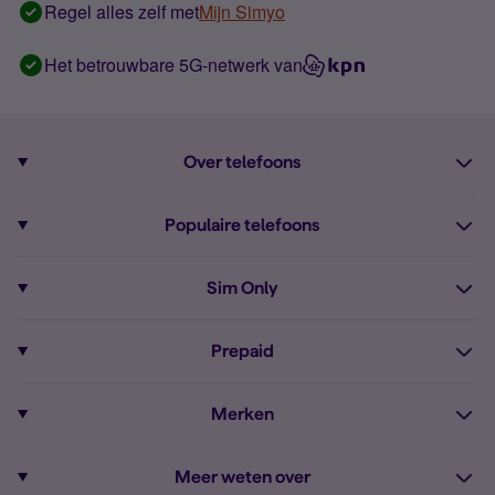
Regel alles zelf met
Mijn Simyo
Het betrouwbare 5G-netwerk van
Over telefoons
Abonnement met telefoon
Populaire telefoons
Informatie over telefoons
Pixel 10
Sim Only
Alle telefoons
Pixel 9a
Sim Only
Prepaid
iPhone 16
Sim Only internet
Prepaid
iPhone 16e
Merken
Onbeperkt bellen
Bestel Prepaid simkaart
iPhone 15
Apple
Zakelijk Sim Only abonnement
Meer weten over
Prepaid tegoed opwaarderen
iPhone 14 Refurbished