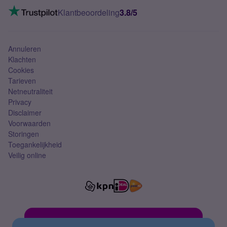
VoLTE 4G bellen
Klantbeoordeling
3.8/5
Mobiel abonnement
Simkaart
Annuleren
Klachten
Cookies
Tarieven
Netneutraliteit
Privacy
Disclaimer
Voorwaarden
Storingen
Toegankelijkheid
Veilig online