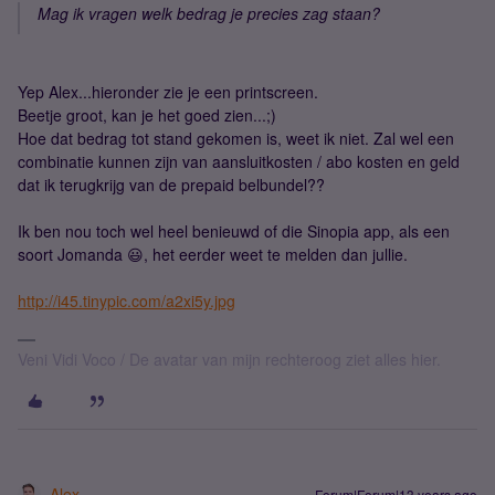
Mag ik vragen welk bedrag je precies zag staan?
Yep Alex...hieronder zie je een printscreen.
Beetje groot, kan je het goed zien...;)
Hoe dat bedrag tot stand gekomen is, weet ik niet. Zal wel een
combinatie kunnen zijn van aansluitkosten / abo kosten en geld
dat ik terugkrijg van de prepaid belbundel??
Ik ben nou toch wel heel benieuwd of die Sinopia app, als een
soort Jomanda 😃, het eerder weet te melden dan jullie.
http://i45.tinypic.com/a2xi5y.jpg
Veni Vidi Voco / De avatar van mijn rechteroog ziet alles hier.
Alex
Forum|Forum|13 years ago