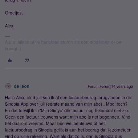
Groetjes,
Alex
A.u.b. alleen privé berichten sturen als een moderator er om
vraagt :)
de leon
Forum|Forum|14 years ago
Hallo Alex, eind juli kon ik al een factuurbedrag terugvinden in de
Sinopia App over juli (eerste maand van mijn abo) . Mooi toch?
En dat terwijl ik in 'Mijn Simyo' die factuur nog helemaal niet zie.
Geen een factuur trouwens want mijn abo is net begonnen. Vind
het daarom vreemd. Maar ben wel benieuwd of het
factuurbedrag in Sinopia gelijk is aan het bedrag dat ik zometeen
vind op jullie rekening. Want als dat zo is, dan is Sinopia dus