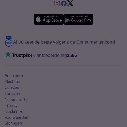
VriendenDeal
Verschil Prepaid en Sim Only
Samsung A36
Forum
OPPO
Simyo Compleet
eSIM
Samsung A56
Over Simyo
Samsung
Meerdere nummers
Samsung S25 FE
Blog
5G internet
Contact
Al 36 keer de beste volgens de Consumentenbond
Mobiel internet
VoLTE 4G bellen
Klantbeoordeling
3.8/5
Mobiel abonnement
Simkaart
Annuleren
Klachten
Cookies
Tarieven
Netneutraliteit
Privacy
Disclaimer
Voorwaarden
Storingen