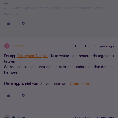
A.u.b. alleen privé berichten sturen als een moderator er om
vraagt :)
Jeroen3
Forum|Forum|14 years ago
J
De app
Beltegoed Sinopia
lijkt te werken om resterende tegoeden
te zien.
Soms klopt hij niet, maar dan komt er een update, en dan doet hij
het weer.
Deze app is niet van Simyo, maar van
D-Centralize
.
de leon
Forum|Forum|14 years ago