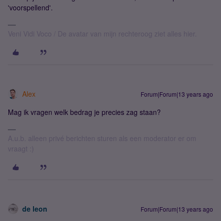
'voorspellend'.
Veni Vidi Voco / De avatar van mijn rechteroog ziet alles hier.
Alex
Forum|Forum|13 years ago
Mag ik vragen welk bedrag je precies zag staan?
A.u.b. alleen privé berichten sturen als een moderator er om
vraagt :)
de leon
Forum|Forum|13 years ago