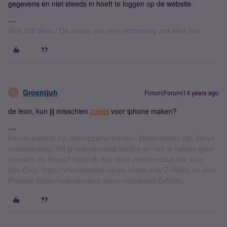
gegevens en niet steeds in hoeft te loggen op de website.
Veni Vidi Voco / De avatar van mijn rechteroog ziet alles hier.
Groentjuh
Forum|Forum|14 years ago
G
de leon, kun jij misschien
zoiets
voor iphone maken?
Forum experts zijn behulpzame klanten. Moderatoren zijn Simyo
medewerkers. Wil je vriendendeal-korting en heb je helaas geen
vrienden bij Simyo? Gebruik dan deze vriendendeal-link voor
Sim-Only: https://vriendendeal.simyo.nl/sim-only/ZnNV6c en voor
Prepaid: https://vriendendeal.simyo.nl/prepaid/ZnNV6c.