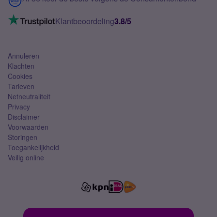
Mobiel internet
VoLTE 4G bellen
Klantbeoordeling
3.8/5
Mobiel abonnement
Simkaart
Annuleren
Klachten
Cookies
Tarieven
Netneutraliteit
Privacy
Disclaimer
Voorwaarden
Storingen
Toegankelijkheid
Veilig online