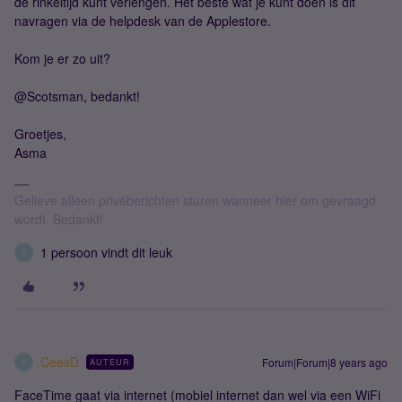
de rinkeltijd kunt verlengen. Het beste wat je kunt doen is dit
navragen via de helpdesk van de Applestore.
Kom je er zo uit?
@Scotsman, bedankt!
Groetjes,
Asma
Gelieve alleen privéberichten sturen wanneer hier om gevraagd
wordt. Bedankt!
1 persoon vindt dit leuk
C
CeesD
Forum|Forum|8 years ago
AUTEUR
C
FaceTime gaat via internet (mobiel internet dan wel via een WiFi