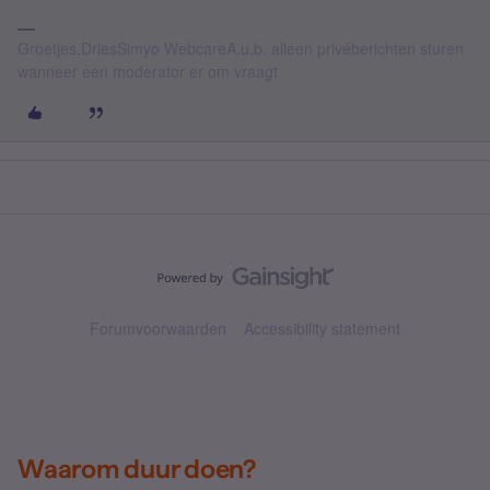
Groetjes,DriesSimyo WebcareA.u.b. alleen privéberichten sturen
wanneer een moderator er om vraagt
Forumvoorwaarden
Accessibility statement
Waarom duur doen?