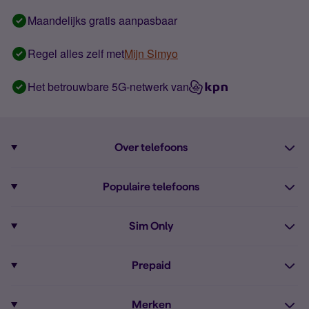
Maandelijks gratis aanpasbaar
Regel alles zelf met
Mijn Simyo
Het betrouwbare 5G-netwerk van
Over telefoons
Abonnement met telefoon
Populaire telefoons
Informatie over telefoons
Pixel 10
Sim Only
Alle telefoons
Pixel 9a
Sim Only
Prepaid
iPhone 16
Sim Only internet
Prepaid
iPhone 16e
Merken
Onbeperkt bellen