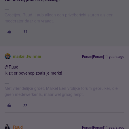
Groetjes, Ruud || aub alleen een privébericht sturen als een
moderator daar om vraagt.
maikel.twinnie
Forum|Forum|11 years ago
@Ruud.
ik zit er bovenop zoals je merkt!
Met vriendelijke groet, Maikel Een vrolijke forum gebruiker, die
geen medewerker is, maar wel graag helpt.
Ruud
Forum|Forum|11 years ago