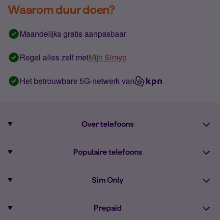
Waarom duur doen?
Maandelijks gratis aanpasbaar
Regel alles zelf met
Mijn Simyo
Het betrouwbare 5G-netwerk van
Over telefoons
Abonnement met telefoon
Populaire telefoons
Informatie over telefoons
Pixel 10
Sim Only
Alle telefoons
Pixel 9a
Sim Only
Prepaid
iPhone 16
Sim Only internet