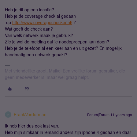
Heb je dit op een locatie?
Heb je de coverage check al gedaan
op
http://www.coveragechecker.nl/
?
Wat geeft de check aan?
Van welk netwerk maak je gebruik?
Zie je wel de melding dat je noodoproepen kan doen?
Heb je de telefoon al een keer aan en uit gezet? En mogelijk
handmatig een netwerk gepakt?
Met vriendelijke groet, Maikel Een vrolijke forum gebruiker, die
geen medewerker is, maar wel graag helpt.
FrankVorderman
Forum|Forum|11 years ago
F
Ik heb hier dus ook last van.
Heb mijn simkaar in iemand anders zijn iphone 4 gedaan en daar