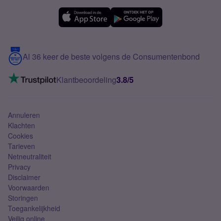
Simyo Compleet
eSIM
Samsung A56
Over Simyo
Samsung
Meerdere nummers
Samsung S25 FE
Blog
5G internet
Contact
Al 36 keer de beste volgens de Consumentenbond
Mobiel internet
VoLTE 4G bellen
Klantbeoordeling
3.8/5
Mobiel abonnement
Simkaart
Annuleren
Klachten
Cookies
Tarieven
Netneutraliteit
Privacy
Disclaimer
Voorwaarden
Storingen
Toegankelijkheid
Veilig online