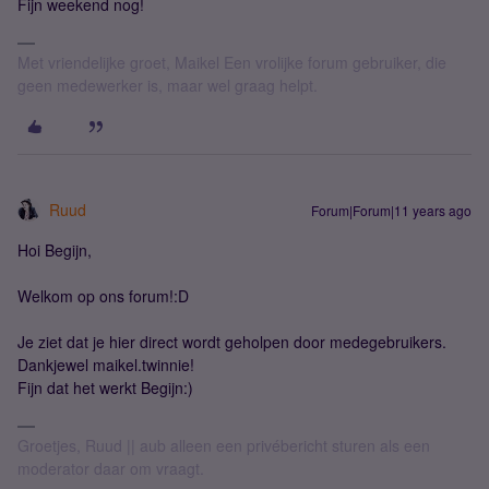
Fijn weekend nog!
Met vriendelijke groet, Maikel Een vrolijke forum gebruiker, die
geen medewerker is, maar wel graag helpt.
Ruud
Forum|Forum|11 years ago
Hoi Begijn,
Welkom op ons forum!:D
Je ziet dat je hier direct wordt geholpen door medegebruikers.
Dankjewel maikel.twinnie!
Fijn dat het werkt Begijn:)
Groetjes, Ruud || aub alleen een privébericht sturen als een
moderator daar om vraagt.