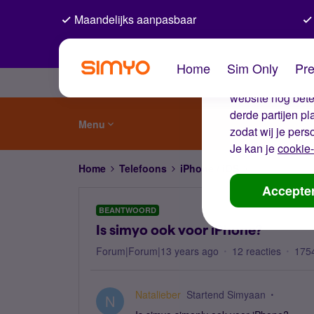
Maandelijks aanpasbaar
De coo
Home
Sim Only
Pre
Wij gebruiken co
website nog beter
derde partijen p
Menu
zodat wij je pers
Je kan je
cookie-
Home
Telefoons
iPhone / iOS
Is simyo ook 
Accepte
BEANTWOORD
Is simyo ook voor iPhone?
Forum|Forum|13 years ago
12 reacties
175
Natalieber
Startend Simyaan
N