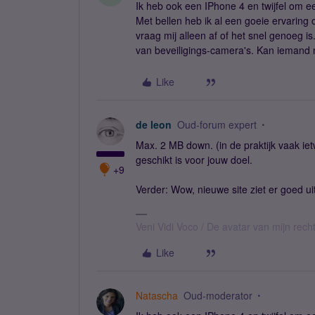
Ik heb ook een IPhone 4 en twijfel om e
Met bellen heb ik al een goeie ervaring o
vraag mij alleen af of het snel genoeg is
van beveiligings-camera's. Kan iemand mi
Like
de leon
Oud-forum expert
Max. 2 MB down. (in de praktijk vaak iet
geschikt is voor jouw doel.
+9
Verder: Wow, nieuwe site ziet er goed ui
Veni Vidi Voco / De avatar van mijn recht
Like
Natascha
Oud-moderator