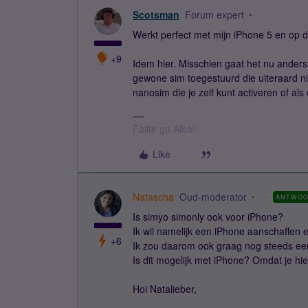
Scotsman
Forum expert
Werkt perfect met mijn iPhone 5 en op 
+9
Idem hier. Misschien gaat het nu anders
gewone sim toegestuurd die uiteraard ni
nanosim die je zelf kunt activeren of als
Fàilte gu Alba!
Like
Natascha
Oud-moderator
ANTWO
Is simyo simonly ook voor iPhone?
Ik wil namelijk een iPhone aanschaffen en
+6
Ik zou daarom ook graag nog steeds ee
Is dit mogelijk met iPhone? Omdat je hi
Hoi Natalieber,