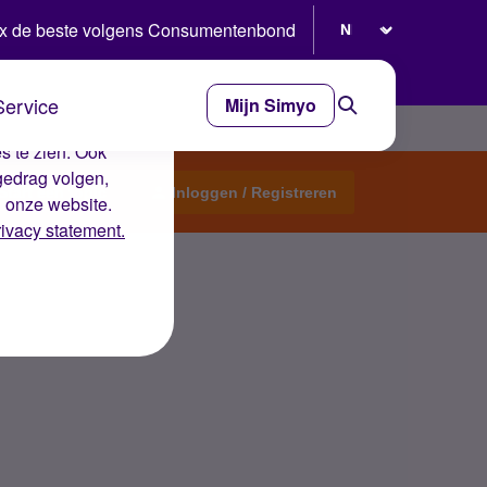
Selecteer taal
x de beste volgens Consumentenbond
Service
Mijn Simyo
e ervaring op de
s te zien. Ook
gedrag volgen,
Start een topic
Inloggen / Registreren
n onze website.
rivacy statement.