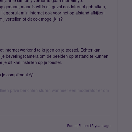
en jaartje sim only verder te gaan met Simyo.
p gedaan, maar ik wil in dit geval ook internet gebruiken,
. Ik gebruik mijn internet ook voor het op afstand afkijken
j vertellen of dit ook mogelijk is?
 internet werkend te krijgen op je toestel. Echter kan
 je beveilingscamera om de beelden op afstand te kunnen
 je dit kan instellen op je toestel.
je compliment 🙂
een privé berichten sturen wanneer een moderator er om
Forum|Forum|13 years ago