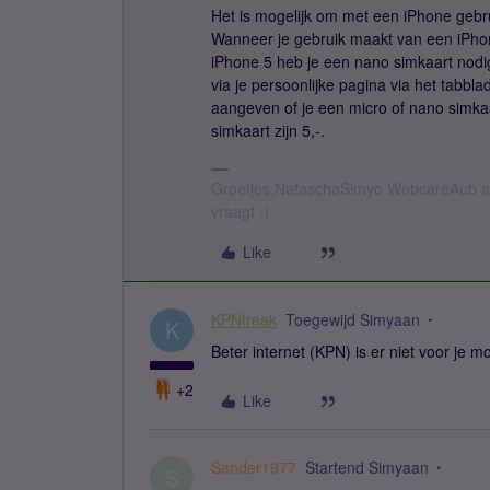
Het is mogelijk om met een iPhone geb
Wanneer je gebruik maakt van een iPhon
iPhone 5 heb je een nano simkaart nodig
via je persoonlijke pagina via het tabbl
aangeven of je een micro of nano simka
simkaart zijn 5,-.
Groetjes,NataschaSimyo WebcareAub all
vraagt :)
Like
KPNfreak
Toegewijd Simyaan
K
Beter internet (KPN) is er niet voor je m
+2
Like
Sander1977
Startend Simyaan
S