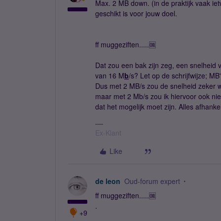
Max. 2 MB down. (in de praktijk vaak iet
geschikt is voor jouw doel.
ff muggeziften.....🆒
Dat zou een bak zijn zeg, een snelheid 
van 16 M
b
/s? Let op de schrijfwijze; M
Dus met 2 MB/s zou de snelheid zeker w
maar met 2 Mb/s zou ik hiervoor ook nie
dat het mogelijk moet zijn. Alles afhank
Ex-Klant
Like
de leon
Oud-forum expert
ff muggeziften.....🆒
.
+9