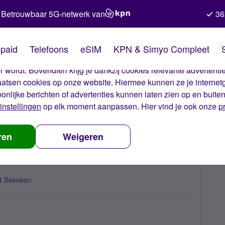
Betrouwbaar 5G-netwerk van
36
kies van Simyo
paid
Telefoons
eSIM
KPN & Simyo Compleet
okies op onze website. Met deze cookies zorgen wij ervoor dat j
 wordt. Bovendien krijg je dankzij cookies relevante advertentie
laatsen cookies op onze website. Hiermee kunnen ze je internet
oonlijke berichten of advertenties kunnen laten zien op en buite
instellingen
op elk moment aanpassen. Hier vind je ook onze
p
voor iPhone?
ren
Weigeren
4 Bekeken