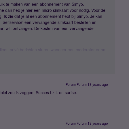
ruik te maken van een abonnement van Simyo.
e dan heb je hier een micro simkaart voor nodig. Voor de
. Ik zie dat je al een abonnement hebt bij Simyo. Je kan
ad 'Selfservice' een vervangende simkaart bestellen en
art wilt ontvangen. De kosten van een vervangende
een privé berichten sturen wanneer een moderator er om
Forum|Forum|13 years ago
obiel zou ik zeggen. Succes t.z.t. en surfse.
Forum|Forum|13 years ago