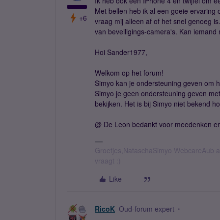
Ik heb ook een IPhone 4 en twijfel om e
Met bellen heb ik al een goeie ervaring o
+6
vraag mij alleen af of het snel genoeg is
van beveiligings-camera's. Kan iemand mi
Hoi Sander1977,
Welkom op het forum!
Simyo kan je ondersteuning geven om het
Simyo je geen ondersteuning geven met
bekijken. Het is bij Simyo niet bekend hoe
@ De Leon bedankt voor meedenken en 
Groetjes,NataschaSimyo WebcareAub all
vraagt :)
Like
RicoK
Oud-forum expert