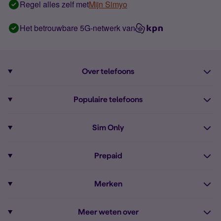
Regel alles zelf met
Mijn Simyo
Het betrouwbare 5G-netwerk van
Over telefoons
Abonnement met telefoon
Populaire telefoons
Informatie over telefoons
Pixel 10
Sim Only
Alle telefoons
Pixel 9a
Sim Only
Prepaid
iPhone 16
Sim Only internet
Prepaid
iPhone 16e
Merken
Onbeperkt bellen
Bestel Prepaid simkaart
iPhone 15
Apple
Zakelijk Sim Only abonnement
Meer weten over
Prepaid tegoed opwaarderen
iPhone 14 Refurbished