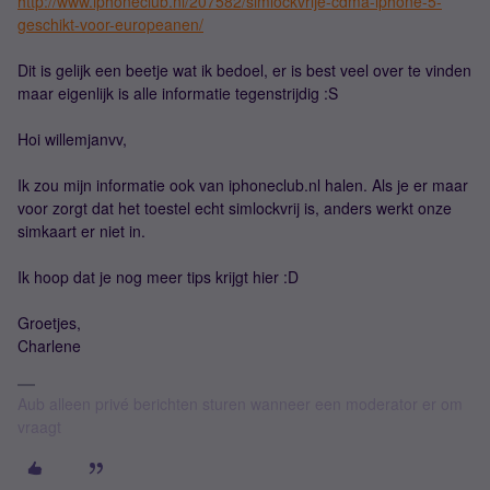
http://www.iphoneclub.nl/207582/simlockvrije-cdma-iphone-5-
geschikt-voor-europeanen/
Dit is gelijk een beetje wat ik bedoel, er is best veel over te vinden
maar eigenlijk is alle informatie tegenstrijdig :S
Hoi willemjanvv,
Ik zou mijn informatie ook van iphoneclub.nl halen. Als je er maar
voor zorgt dat het toestel echt simlockvrij is, anders werkt onze
simkaart er niet in.
Ik hoop dat je nog meer tips krijgt hier :D
Groetjes,
Charlene
Aub alleen privé berichten sturen wanneer een moderator er om
vraagt