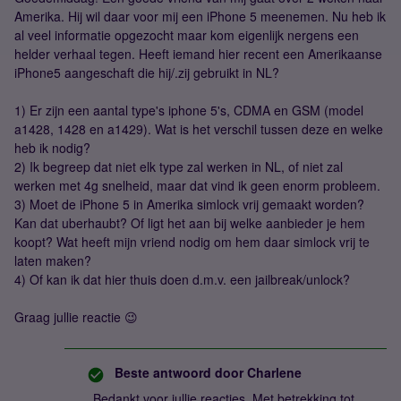
Amerika. Hij wil daar voor mij een iPhone 5 meenemen. Nu heb ik
al veel informatie opgezocht maar kom eigenlijk nergens een
helder verhaal tegen. Heeft iemand hier recent een Amerikaanse
iPhone5 aangeschaft die hij/.zij gebruikt in NL?
1) Er zijn een aantal type's iphone 5's, CDMA en GSM (model
a1428, 1428 en a1429). Wat is het verschil tussen deze en welke
heb ik nodig?
2) Ik begreep dat niet elk type zal werken in NL, of niet zal
werken met 4g snelheid, maar dat vind ik geen enorm probleem.
3) Moet de iPhone 5 in Amerika simlock vrij gemaakt worden?
Kan dat uberhaubt? Of ligt het aan bij welke aanbieder je hem
koopt? Wat heeft mijn vriend nodig om hem daar simlock vrij te
laten maken?
4) Of kan ik dat hier thuis doen d.m.v. een jailbreak/unlock?
Graag jullie reactie 😉
Beste antwoord door
Charlene
Bedankt voor jullie reacties. Met betrekking tot