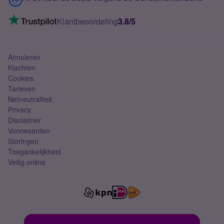
Mobiel internet
VoLTE 4G bellen
Klantbeoordeling
3.8/5
Mobiel abonnement
Simkaart
Annuleren
Klachten
Cookies
Tarieven
Netneutraliteit
Privacy
Disclaimer
Voorwaarden
Storingen
Toegankelijkheid
Veilig online