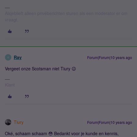
Alsjeblieft alleen privéberichten sturen als een moderator er om
vraagt.
Ray
Forum|Forum|10 years ago
R
Vergeet onze Scotsman niet Tiury 😉
Klant
Tiury
Forum|Forum|10 years ago
Oké, schaam schaam 😳 Bedankt voor je kunde en kennis,