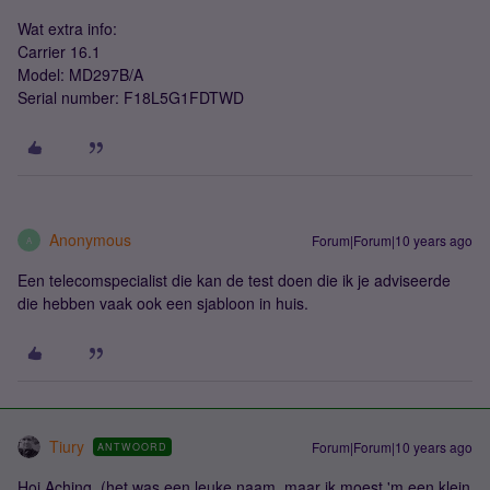
Wat extra info:
Carrier 16.1
Model: MD297B/A
Serial number: F18L5G1FDTWD
Anonymous
Forum|Forum|10 years ago
A
Een telecomspecialist die kan de test doen die ik je adviseerde
die hebben vaak ook een sjabloon in huis.
Tiury
Forum|Forum|10 years ago
ANTWOORD
Hoi Aching, (het was een leuke naam, maar ik moest 'm een klein