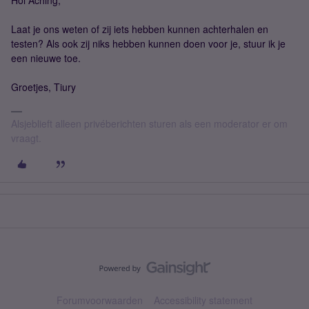
Hoi Aching,
Laat je ons weten of zij iets hebben kunnen achterhalen en
testen? Als ook zij niks hebben kunnen doen voor je, stuur ik je
een nieuwe toe.
Groetjes, Tiury
Alsjeblieft alleen privéberichten sturen als een moderator er om
vraagt.
Forumvoorwaarden
Accessibility statement