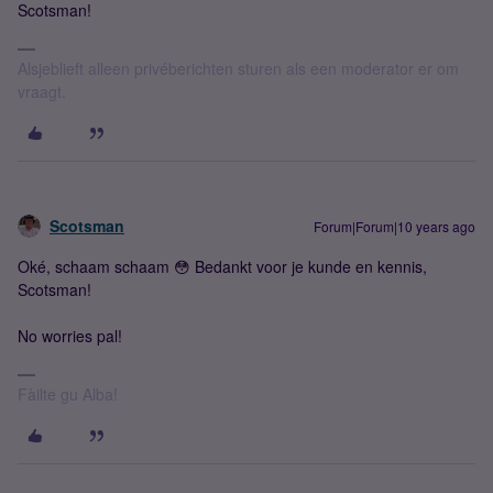
Scotsman!
Alsjeblieft alleen privéberichten sturen als een moderator er om
vraagt.
Scotsman
Forum|Forum|10 years ago
Oké, schaam schaam 😳 Bedankt voor je kunde en kennis,
Scotsman!
No worries pal!
Fàilte gu Alba!