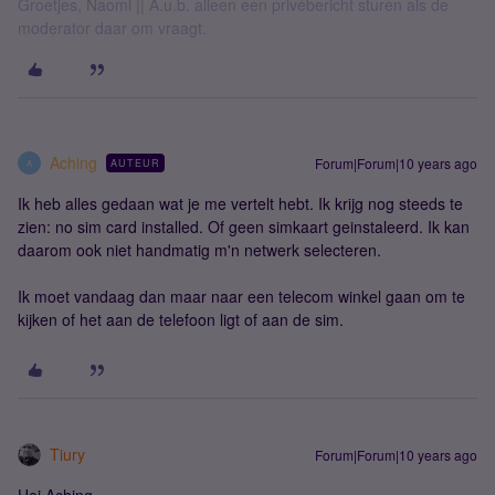
Groetjes, Naomi || A.u.b. alleen een privébericht sturen als de
moderator daar om vraagt.
Aching
Forum|Forum|10 years ago
AUTEUR
A
Ik heb alles gedaan wat je me vertelt hebt. Ik krijg nog steeds te
zien: no sim card installed. Of geen simkaart geinstaleerd. Ik kan
daarom ook niet handmatig m'n netwerk selecteren.
Ik moet vandaag dan maar naar een telecom winkel gaan om te
kijken of het aan de telefoon ligt of aan de sim.
Tiury
Forum|Forum|10 years ago