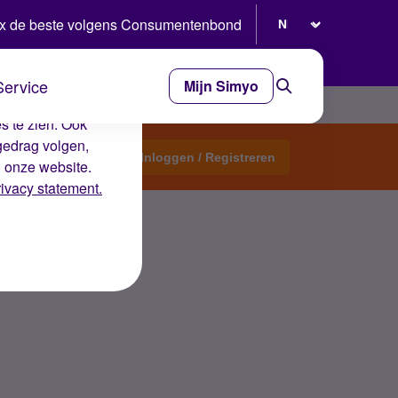
Selecteer taal
x de beste volgens Consumentenbond
Service
Mijn Simyo
e ervaring op de
s te zien. Ook
gedrag volgen,
Start een topic
Inloggen / Registreren
n onze website.
rivacy statement.