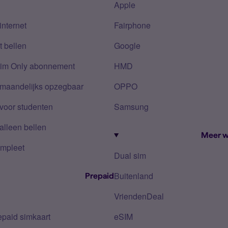
Apple
internet
Fairphone
 bellen
Google
Sim Only abonnement
HMD
 maandelijks opzegbaar
OPPO
voor studenten
Samsung
alleen bellen
Meer w
mpleet
Dual sim
Buitenland
Prepaid
VriendenDeal
epaid simkaart
eSIM