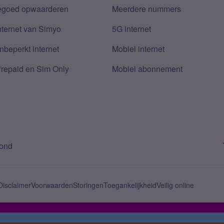
tegoed opwaarderen
Meerdere nummers
nternet van Simyo
5G internet
nbeperkt internet
Mobiel internet
Prepaid en Sim Only
Mobiel abonnement
bond
Disclaimer
Voorwaarden
Storingen
Toegankelijkheid
Veilig online