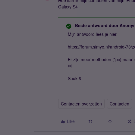
Hoe kan ik mijn contacten van mijn iPh
Galaxy S4
Beste antwoord door
Anony
Mijn antwoord lees je hier.
https://forum.simyo.nl/android-73
Er zijn meer methoden (*pc) maar s
🆒
Suuk 6
Contacten overzetten
Contacten
Like