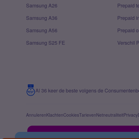
Samsung A26
Prepaid 
Samsung A36
Prepaid i
Samsung A56
Prepaid o
Samsung S25 FE
Verschil 
Al 36 keer de beste volgens de Consumenten
Annuleren
Klachten
Cookies
Tarieven
Netneutraliteit
Privacy