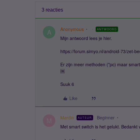
3 reacties
Anonymous
ANTWOORD
A
Mijn antwoord lees je hier.
https://forum.simyo.nl/android-73/zet
Er zijn meer methoden (*pc) maar smart 
🆒
Suuk 6
Like
Mardin
Beginner
AUTEUR
M
Met smart switch is het gelukt. Bedankt v