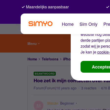
Maandelijks aanpasbaar
De coo
Home
Sim Only
Pre
Wij gebruiken co
website nog beter
derde partijen p
Menu
zodat wij je pers
Je kan je
cookie-
Home
Telefoons
iPhone / iOS
Hoe zet ik mi
Accepte
BEANTWOORD
Hoe zet ik mijn contacten over v
Forum|Forum|10 years ago
3 reacties
670 
Mardin
Beginner
M