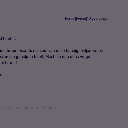
Forum|Forum|10 years ago
ld hebt 🙂
ame forum experts die veel van deze handigheidjes weten
riesian jou geholpen heeft. Mocht je nog eens vragen
het forum!
p.
hier om gevraagd wordt. Bedankt!