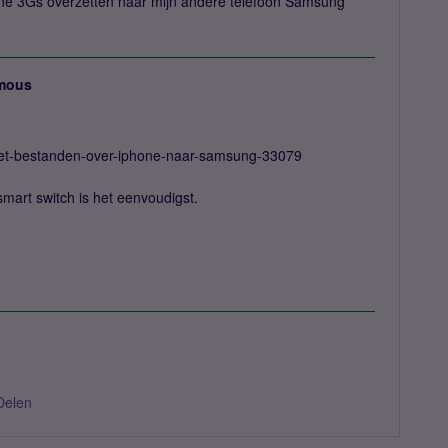
one 3Gs overzetten naar mijn andere telefoon Samsung
mous
/zet-bestanden-over-iphone-naar-samsung-33079
mart switch is het eenvoudigst.
Delen