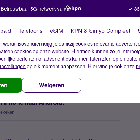
Betrouwbaar 5G-netwerk van
36
kies van Simyo
paid
Telefoons
eSIM
KPN & Simyo Compleet
okies op onze website. Met deze cookies zorgen wij ervoor dat j
 wordt. Bovendien krijg je dankzij cookies relevante advertentie
laatsen cookies op onze website. Hiermee kunnen ze je internet
oonlijke berichten of advertenties kunnen laten zien op en buite
instellingen
op elk moment aanpassen. Hier vind je ook onze
p
jn contacten over van iPhone naar Android?
ren
Weigeren
an iPhone naar Android?
Bekeken