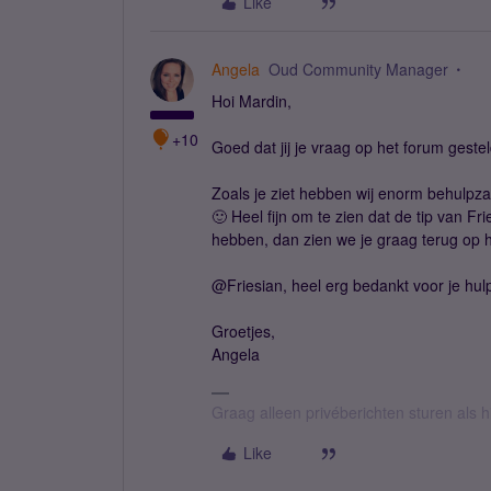
Like
Angela
Oud Community Manager
Hoi Mardin,
+10
Goed dat jij je vraag op het forum geste
Zoals je ziet hebben wij enorm behulpz
🙂 Heel fijn om te zien dat de tip van F
hebben, dan zien we je graag terug op 
@Friesian, heel erg bedankt voor je hul
Groetjes,
Angela
Graag alleen privéberichten sturen als 
Like