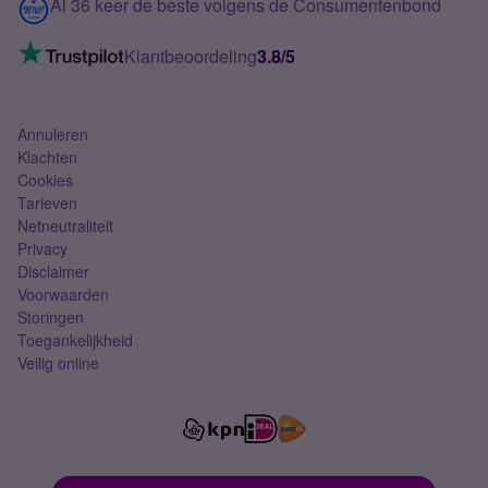
Contact
Al 36 keer de beste volgens de Consumentenbond
Mobiel internet
VoLTE 4G bellen
Klantbeoordeling
3.8/5
Mobiel abonnement
Simkaart
Annuleren
Klachten
Cookies
Tarieven
Netneutraliteit
Privacy
Disclaimer
Voorwaarden
Storingen
Toegankelijkheid
Veilig online