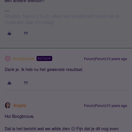
een andere telefoon?
Groetjes, Naomi || A.u.b. alleen een privébericht sturen als de
moderator daar om vraagt.
boogbrouw
Forum|Forum|10 years ago
AUTEUR
B
Dank je. Ik heb nu het gewenste resultaat.
Angela
Forum|Forum|10 years ago
Hoi Boogbrouw,
Dat is het bericht wat we wilde zien 🙂 Fijn dat je dit nog even