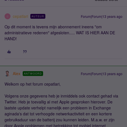
cepatlari
Forum|Forum|13 years ago
AUTEUR
C
Op dit moment is tevens mijn abonnement ineens "om
administratieve redenen" afgesloten..... WAT IS HIER AAN DE
HAND!
Alex
Forum|Forum|13 years ago
ANTWOORD
Welkom op het forum cepatlari,
Volgens onze gegevens heb je inmiddels ook contact gehad via
Twitter. Heb je toevallig al met Apple gesproken hierover. De
laatste update verhelpt namelijk een probleem in Exchange
aginada's dat tot verhoogde netwerkactiviteit en een kortere
gebruiksduur van de batterij zou kunnen leiden. M.a.w. er zijn
door Apple problemen met betrekking tot mobiel internet