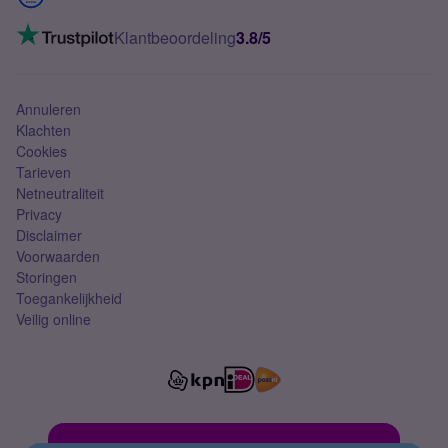
Mobiel internet
VoLTE 4G bellen
Klantbeoordeling
3.8/5
Mobiel abonnement
Simkaart
Annuleren
Klachten
Cookies
Tarieven
Netneutraliteit
Privacy
Disclaimer
Voorwaarden
Storingen
Toegankelijkheid
Veilig online