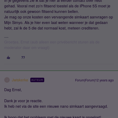
In je gegevens zie ik dat je hier al eerder contact over hebt
gehad. Vooral met zo'n flitsend toestel als de iPhone 5S moet je
natuurlijk ook gewoon flitsend kunnen bellen.
Je mag op onze kosten een vervangende simkaart aanvragen op
Mijn Simyo. Als je hier even laat weten wanneer je dat gedaan
hebt, zal ik de 5 die dat normaal kost, meteen crediteren.
Groetjes, Ernst (aub alleen een privébericht sturen als de
moderator daar om vraagt)
Jwiskerke
Forum|Forum|12 years ago
AUTEUR
J
Dag Ernst,
Dank je voor je reactie.
Ik heb net via de site een nieuwe nano simkaart aangevraagd.
Ik hoop dat het probleem met de nieuwe kaart is opgelost!