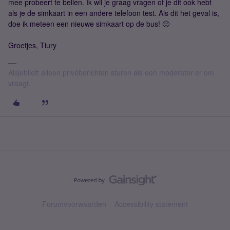
mee probeert te bellen. Ik wil je graag vragen of je dit ook hebt
als je de simkaart in een andere telefoon test. Als dit het geval is,
doe ik meteen een nieuwe simkaart op de bus! 🙂
Groetjes, Tiury
Alsjeblieft alleen privéberichten sturen als een moderator er om
vraagt.
Forumvoorwaarden
Accessibility statement