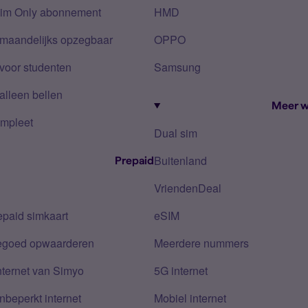
Sim Only abonnement
HMD
 maandelijks opzegbaar
OPPO
voor studenten
Samsung
alleen bellen
Meer w
mpleet
Dual sim
Buitenland
Prepaid
VriendenDeal
epaid simkaart
eSIM
tegoed opwaarderen
Meerdere nummers
nternet van Simyo
5G internet
nbeperkt internet
Mobiel internet