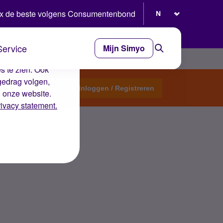
Selecteer taal
x de beste volgens Consumentenbond
Service
Mijn Simyo
e ervaring op de
s te zien. Ook
gedrag volgen,
Start een topic
Inloggen / Registreren
n onze website.
rivacy statement.