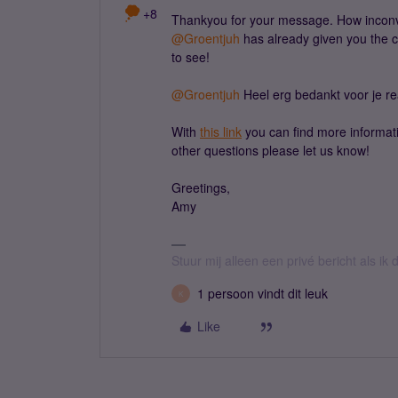
+8
Thankyou for your message. How inconven
@Groentjuh
has already given you the c
to see!
@Groentjuh
Heel erg bedankt voor je rea
With
this link
you can find more informati
other questions please let us know!
Greetings,
Amy
Stuur mij alleen een privé bericht als i
1 persoon vindt dit leuk
K
Like