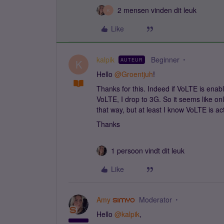
2 mensen vinden dit leuk
K
Like
kalpik
Beginner
AUTEUR
K
Hello
@Groentjuh
!
Thanks for this. Indeed if VoLTE is enab
VoLTE, I drop to 3G. So it seems like onl
that way, but at least I know VoLTE is ac
Thanks
1 persoon vindt dit leuk
Like
Amy
Moderator
Hello
@kalpik
,