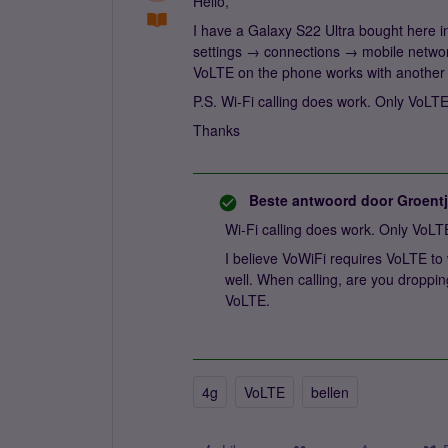
Hello,
I have a Galaxy S22 Ultra bought here i
settings → connections → mobile networks
VoLTE on the phone works with another S
P.S. Wi-Fi calling does work. Only VoLTE
Thanks
Beste antwoord door
Groent
Wi-Fi calling does work. Only VoLT
I believe VoWiFi requires VoLTE to
well. When calling, are you droppin
VoLTE.
4g
VoLTE
bellen