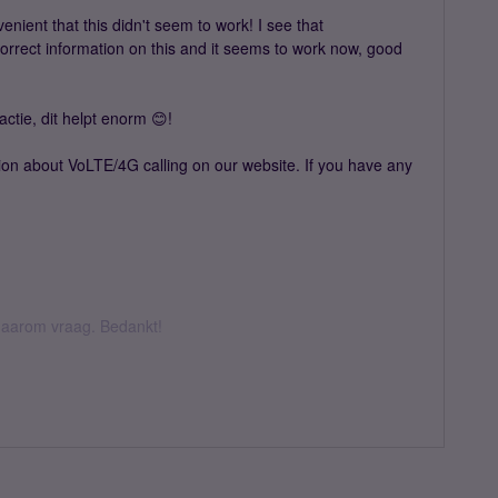
ient that this didn't seem to work! I see that
orrect information on this and it seems to work now, good
ctie, dit helpt enorm 😊!
on about VoLTE/4G calling on our website. If you have any
k daarom vraag. Bedankt!