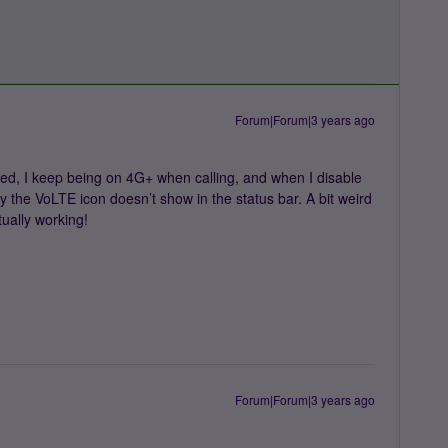
Forum|Forum|3 years ago
led, I keep being on 4G+ when calling, and when I disable
y the VoLTE icon doesn’t show in the status bar. A bit weird
tually working!
Forum|Forum|3 years ago