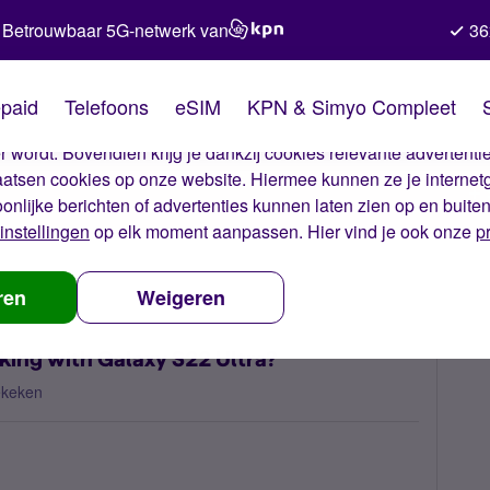
Betrouwbaar 5G-netwerk van
36
kies van Simyo
paid
Telefoons
eSIM
KPN & Simyo Compleet
okies op onze website. Met deze cookies zorgen wij ervoor dat j
 wordt. Bovendien krijg je dankzij cookies relevante advertentie
laatsen cookies op onze website. Hiermee kunnen ze je internet
oonlijke berichten of advertenties kunnen laten zien op en buite
instellingen
op elk moment aanpassen. Hier vind je ook onze
p
oLTE (4G calling) not working with Galaxy S22 Ultra?
ren
Weigeren
king with Galaxy S22 Ultra?
ekeken