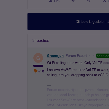
Like
Dit topic is gesloten.
3 reacties
Groentjuh
Forum Expert
ANTWOO
G
Wi-Fi calling does work. Only VoLTE doe
I believe VoWiFi requires VoLTE to work
+10
calling, are you dropping back to 2G/3G?
Forum experts zijn behulpzame klanten.
vriendendeal-korting en heb je helaas 
link voor Sim-Only: https://vriendendea
https://vriendendeal.simyo.nl/prepaid/Z