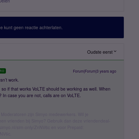
Delen
 Je kunt geen reactie achterlaten.
Oudste eerst
Forum|Forum|3 years ago
RD
sn’t work.
, so if that works VoLTE should be working as well. When
 In case you are not, calls are on VoLTE.
 Moderatoren zijn Simyo medewerkers. Wil je
geen vrienden bij Simyo? Gebruik dan deze vriendendeal-
l.simyo.nl/sim-only/ZnNV6c en voor Prepaid:
nNV6c.