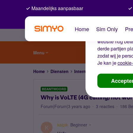
Maandelijks aanpasbaar
De coo
Home
Sim Only
Pre
Wij gebruiken co
website nog beter
derde partijen p
Menu
zodat wij je pers
Je kan je
cookie-
Home
Diensten
Internet, 4G en 5G
Why is V
Accepte
BEANTWOORD
Why is VoLTE (4G calling) not wor
Forum|Forum|3 years ago
3 reacties
186 B
kalpik
Beginner
K