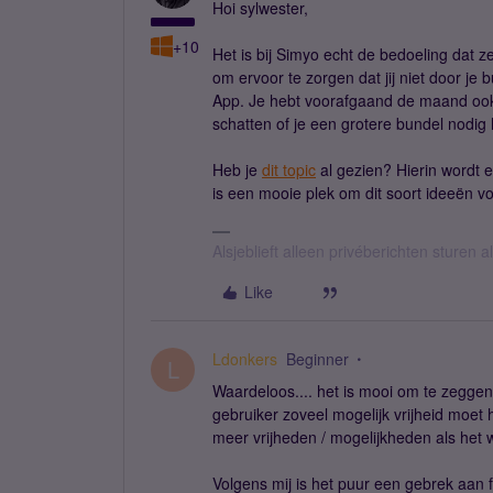
Hoi sylwester,
+10
Het is bij Simyo echt de bedoeling dat zel
om ervoor te zorgen dat jij niet door j
App. Je hebt voorafgaand de maand ook 
schatten of je een grotere bundel nodig h
Heb je
dit topic
al gezien? Hierin wordt 
is een mooie plek om dit soort ideeën voo
Alsjeblieft alleen privéberichten sturen
Like
Ldonkers
Beginner
L
Waardeloos.... het is mooi om te zegge
gebruiker zoveel mogelijk vrijheid moet 
meer vrijheden / mogelijkheden als het w
Volgens mij is het puur een gebrek aan f