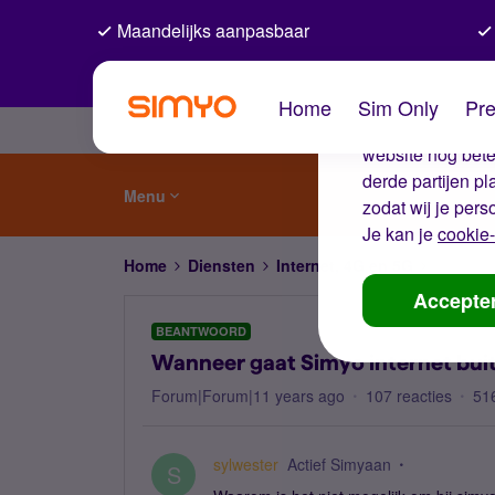
Maandelijks aanpasbaar
De coo
Home
Sim Only
Pre
Wij gebruiken co
website nog beter
derde partijen p
Menu
zodat wij je pers
Je kan je
cookie-
Home
Diensten
Internet, 4G en 5G
Wanneer 
Accepte
BEANTWOORD
Wanneer gaat Simyo internet bui
Forum|Forum|11 years ago
107 reacties
51
sylwester
Actief Simyaan
S