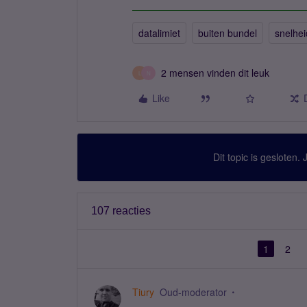
datalimiet
buiten bundel
snelhei
2 mensen vinden dit leuk
L
N
Like
Dit topic is gesloten.
107 reacties
1
2
Tiury
Oud-moderator