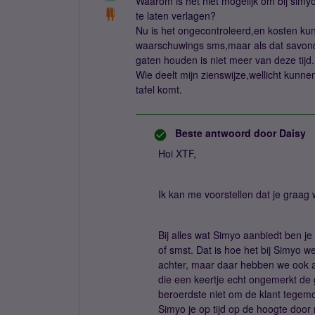
Waarom is het niet mogelijk om bij simyo 
te laten verlagen?
Nu is het ongecontroleerd,en kosten kun
waarschuwings sms,maar als dat savonds
gaten houden is niet meer van deze tijd.
Wie deelt mijn zienswijze,wellicht kun
tafel komt.
Beste antwoord door
Daisy
Hoi XTF,
Ik kan me voorstellen dat je graag 
Bij alles wat Simyo aanbiedt ben je 
of smst. Dat is hoe het bij Simyo we
achter, maar daar hebben we ook al
die een keertje echt ongemerkt de 
beroerdste niet om de klant tegem
Simyo je op tijd op de hoogte doo