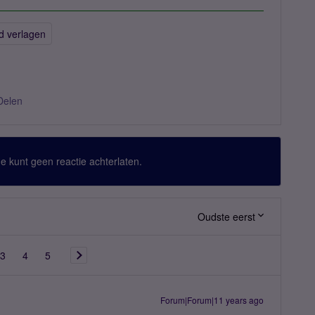
d verlagen
Delen
 Je kunt geen reactie achterlaten.
Oudste eerst
3
4
5
Forum|Forum|11 years ago