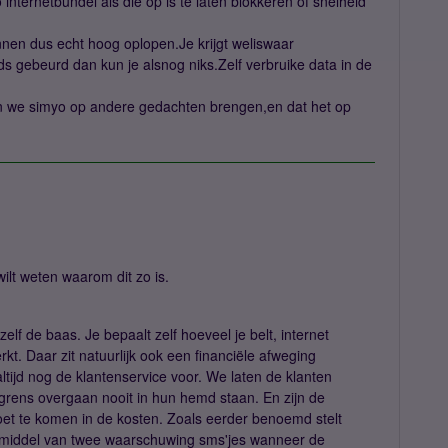
internetbundel als die op is te laten blokkeren of snelheid
nen dus echt hoog oplopen.Je krijgt weliswaar
 gebeurd dan kun je alsnog niks.Zelf verbruike data in de
nen we simyo op andere gedachten brengen,en dat het op
wilt weten waarom dit zo is.
zelf de baas. Je bepaalt zelf hoeveel je belt, internet
rkt. Daar zit natuurlijk ook een financiële afweging
tijd nog de klantenservice voor. We laten de klanten
grens overgaan nooit in hun hemd staan. En zijn de
oet te komen in de kosten. Zoals eerder benoemd stelt
r middel van twee waarschuwing sms'jes wanneer de