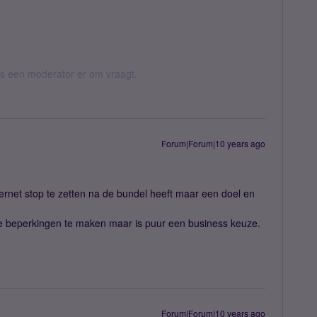
 als een moderator er om vraagt.
Forum|Forum|10 years ago
ernet stop te zetten na de bundel heeft maar een doel en
che beperkingen te maken maar is puur een business keuze.
Forum|Forum|10 years ago