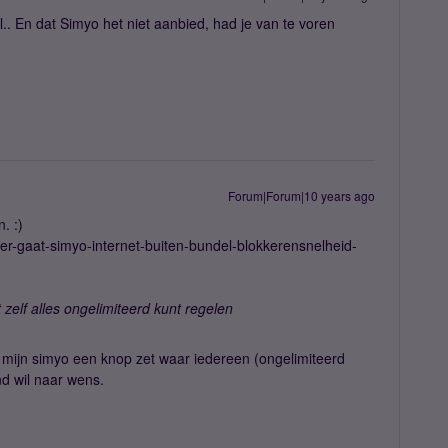
.. En dat Simyo het niet aanbied, had je van te voren
Forum|Forum|10 years ago
. :)
eer-gaat-simyo-internet-buiten-bundel-blokkerensnelheid-
 zelf alles ongelimiteerd kunt regelen
mijn simyo een knop zet waar iedereen (ongelimiteerd
nd wil naar wens.