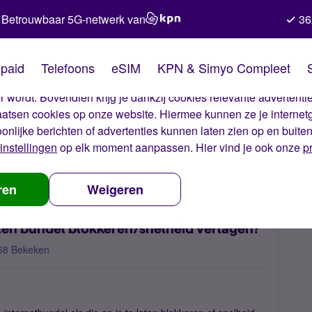
Betrouwbaar 5G-netwerk van
36
kies van Simyo
paid
Telefoons
eSIM
KPN & Simyo Compleet
okies op onze website. Met deze cookies zorgen wij ervoor dat j
 wordt. Bovendien krijg je dankzij cookies relevante advertentie
laatsen cookies op onze website. Hiermee kunnen ze je internet
oonlijke berichten of advertenties kunnen laten zien op en buite
instellingen
op elk moment aanpassen. Hier vind je ook onze
p
gaat Simyo internet buiten bundel blokkeren/snelheid verlagen?
ren
Weigeren
ten bundel blokkeren/snelheid verlagen?
68 Bekeken