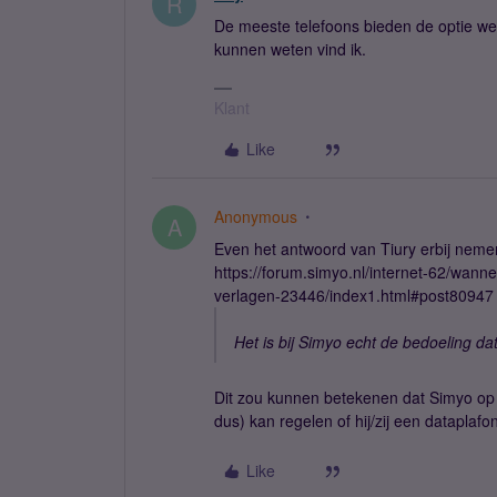
R
De meeste telefoons bieden de optie wel
kunnen weten vind ik.
Klant
Like
Anonymous
A
Even het antwoord van Tiury erbij nemen
https://forum.simyo.nl/internet-62/wann
verlagen-23446/index1.html#post80947
Het is bij Simyo echt de bedoeling dat
Dit zou kunnen betekenen dat Simyo op 
dus) kan regelen of hij/zij een dataplafo
Like