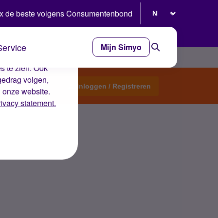
Selecteer taal
x de beste volgens Consumentenbond
Service
Mijn Simyo
e ervaring op de
s te zien. Ook
gedrag volgen,
Start een topic
Inloggen / Registreren
n onze website.
rivacy statement.