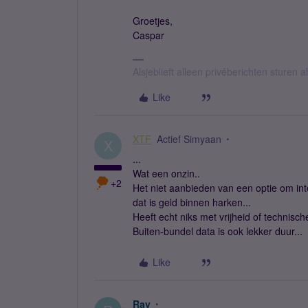
Groetjes,
Caspar
Alsjeblieft alleen privéberichten sturen
Like
XTF
Actief Simyaan
X
...
Wat een onzin..
+2
Het niet aanbieden van een optie om int
dat is geld binnen harken...
Heeft echt niks met vrijheid of technis
Buiten-bundel data is ook lekker duur...
Like
Ray