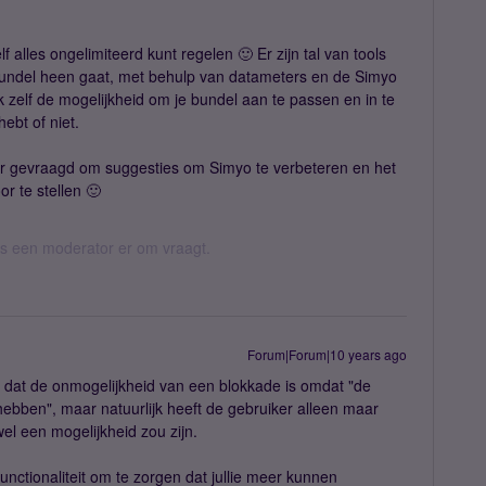
f alles ongelimiteerd kunt regelen 🙂 Er zijn tal van tools
e bundel heen gaat, met behulp van datameters en de Simyo
zelf de mogelijkheid om je bundel aan te passen en in te
ebt of niet.
er gevraagd om suggesties om Simyo te verbeteren en het
r te stellen 🙂
 als een moderator er om vraagt.
Forum|Forum|10 years ago
n dat de onmogelijkheid van een blokkade is omdat "de
hebben", maar natuurlijk heeft de gebruiker alleen maar
el een mogelijkheid zou zijn.
unctionaliteit om te zorgen dat jullie meer kunnen