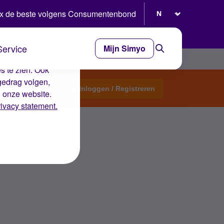
Selecteer taal
x de beste volgens Consumentenbond
Service
Mijn Simyo
e ervaring op de
s te zien. Ook
gedrag volgen,
Start een topic
Inloggen / Registreren
n onze website.
rivacy statement.