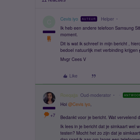
Cevis iyo
Helper
AUTEUR
C
Ik heb een andere telefoon Samsung S8 p
moment.
Dit is wat ik schreef in mijn bericht , hi
bedoel natuurlijk met verbinding krijgen
Mvgr Cees V
Like
Roeqajja
Oud-moderator
ANTWOO
Hoi
@Cevis iyo
,
+7
Bedankt voor je bericht. Wat vervelend da
Ik lees in je bericht dat je simkaart wel
testen? Mocht het zo zijn dat je simkaart
dan raad ik aan om langs een telefoonwi