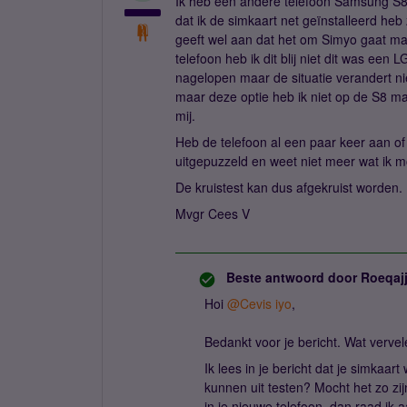
Ik heb een andere telefoon Samsung S8 
dat ik de simkaart net geïnstalleerd heb 
geeft wel aan dat het om Simyo gaat maa
telefoon heb ik dit blij niet dit was een
nagelopen maar de situatie verandert nie
maar deze optie heb ik niet op de S8 ma
mij.
Heb de telefoon al een paar keer aan of 
uitgepuzzeld en weet niet meer wat ik 
De kruistest kan dus afgekruist worden.
Mvgr Cees V
Beste antwoord door
Roeqaj
Hoi
@Cevis iyo
,
Bedankt voor je bericht. Wat vervele
Ik lees in je bericht dat je simkaar
kunnen uit testen? Mocht het zo zijn
in je nieuwe telefoon, dan raad ik 