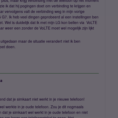
plus, maar krijg verbinding met de telefoon op het moment
zie ik dat hij pogingen doet om verbinding te krijgen en
r vervolgens valt de verbinding weg in mijn vorige
 LG G7. Ik heb veel dingen geprobeerd al een instellingen ben
t. Wel is duidelijk dat ik met mijn LG kon bellen via VoLTE
ar weer een zonder de VoLTE moet wel mogelijk zijn lijkt
uitgedaan maar de situatie verandert niet ik ben
moet doen.
ja
nd dat je simkaart niet werkt in je nieuwe telefoon!
t wel werkte in je oude telefoon. Zou je dit nogmaals
 dat je simkaart wel werkt in je oude telefoon en niet
aan om langs een telefoonwinkel te gaan. Het