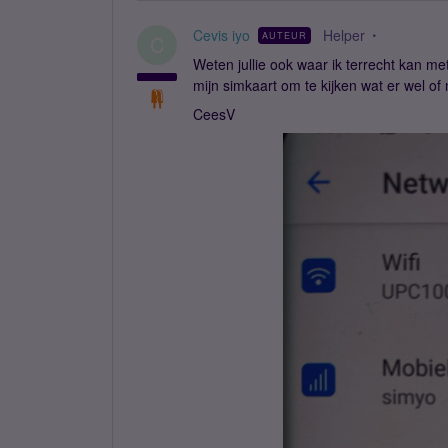
Cevis iyo
Helper
AUTEUR
C
Weten jullie ook waar ik terrecht kan m
mijn simkaart om te kijken wat er wel of 
CeesV