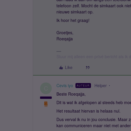
telefoon zelf. Mocht de simkaart ook nie
nieuwe simkaart op.
Ik hoor het graag!
Groetjes,
Roeqajja
Stuur mij alleen een privé bericht als i
Like
Cevis iyo
Helper
AUTEUR
C
Beste Roeqajja,
Dit is wat ik afgelopen al steeds heb m
Het resultaat hiervan is helaas nul.
Dus verval ik nu in jou conclusie. Maar
kan communiceren maar niet met ander