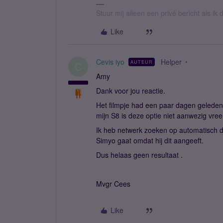
Stuur mij alleen een privé bericht als i
Like
Cevis iyo
Helper
AUTEUR
C
Amy
Dank voor jou reactie.
Het filmpje had een paar dagen geleden
mijn S8 is deze optie niet aanwezig vr
Ik heb netwerk zoeken op automatisch d
Simyo gaat omdat hij dit aangeeft.
Dus helaas geen resultaat .
Mvgr Cees
Like