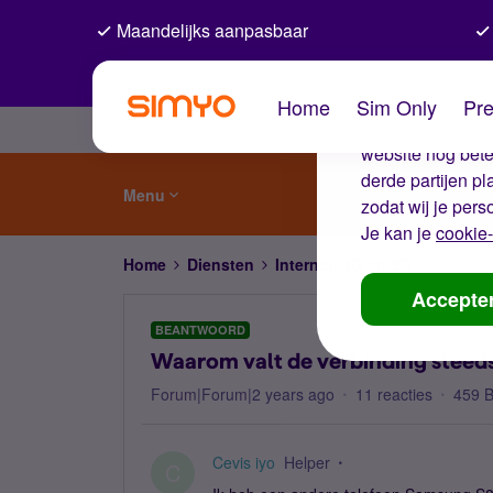
Maandelijks aanpasbaar
De coo
Home
Sim Only
Pre
Wij gebruiken co
website nog beter
derde partijen p
Menu
zodat wij je pers
Je kan je
cookie-
Home
Diensten
Internet, 4G en 5G
Waarom v
Accepte
BEANTWOORD
Waarom valt de verbinding steed
Forum|Forum|2 years ago
11 reacties
459 
Cevis iyo
Helper
C