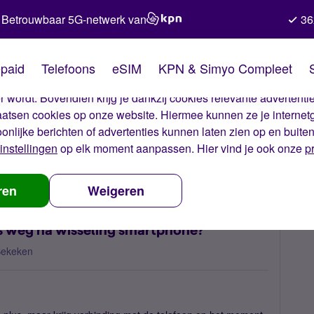
Betrouwbaar 5G-netwerk van
36
kies van Simyo
paid
Telefoons
eSIM
KPN & Simyo Compleet
okies op onze website. Met deze cookies zorgen wij ervoor dat j
 wordt. Bovendien krijg je dankzij cookies relevante advertentie
laatsen cookies op onze website. Hiermee kunnen ze je internet
oonlijke berichten of advertenties kunnen laten zien op en buite
instellingen
op elk moment aanpassen. Hier vind je ook onze
p
alt de verbinding steeds weg na wisseling smartphone?
ren
Weigeren
s weg na wisseling smartphone?
Bekeken