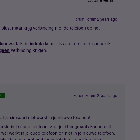
Oudste eerst
Forum|Forum|2 years ago
lus, maar krijg verbinding met de telefoon op het
erdoor werk ik de indruk dat er niks aan de hand is maar ik
geen
verbinding krijgen.
Forum|Forum|2 years ago
RD
t je simkaart niet werkt in je nieuwe telefoon!
 werkte in je oude telefoon. Zou je dit nogmaals kunnen uit
 wel werkt in je oude telefoon en niet in je nieuwe telefoon,
nkel te gaan. Het probleem ligt dan namelijk aan je