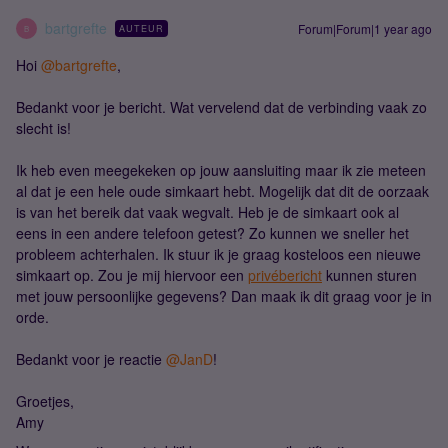
bartgrefte
Forum|Forum|1 year ago
AUTEUR
B
Hoi ​
@bartgrefte
,
Bedankt voor je bericht. Wat vervelend dat de verbinding vaak zo
slecht is!
Ik heb even meegekeken op jouw aansluiting maar ik zie meteen
al dat je een hele oude simkaart hebt. Mogelijk dat dit de oorzaak
is van het bereik dat vaak wegvalt. Heb je de simkaart ook al
eens in een andere telefoon getest? Zo kunnen we sneller het
probleem achterhalen. Ik stuur ik je graag kosteloos een nieuwe
simkaart op. Zou je mij hiervoor een
privébericht
kunnen sturen
met jouw persoonlijke gegevens? Dan maak ik dit graag voor je in
orde.
Bedankt voor je reactie ​
@JanD
!
Groetjes,
Amy