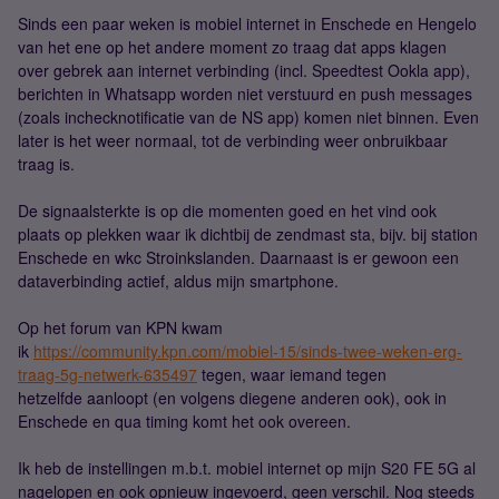
Sinds een paar weken is mobiel internet in Enschede en Hengelo
van het ene op het andere moment zo traag dat apps klagen
over gebrek aan internet verbinding (incl. Speedtest Ookla app),
berichten in Whatsapp worden niet verstuurd en push messages
(zoals inchecknotificatie van de NS app) komen niet binnen. Even
later is het weer normaal, tot de verbinding weer onbruikbaar
traag is.
De signaalsterkte is op die momenten goed en het vind ook
plaats op plekken waar ik dichtbij de zendmast sta, bijv. bij station
Enschede en wkc Stroinkslanden. Daarnaast is er gewoon een
dataverbinding actief, aldus mijn smartphone.
Op het forum van KPN kwam
ik
https://community.kpn.com/mobiel-15/sinds-twee-weken-erg-
traag-5g-netwerk-635497
tegen, waar iemand tegen
hetzelfde aanloopt (en volgens diegene anderen ook), ook in
Enschede en qua timing komt het ook overeen.
Ik heb de instellingen m.b.t. mobiel internet op mijn S20 FE 5G al
nagelopen en ook opnieuw ingevoerd, geen verschil. Nog steeds