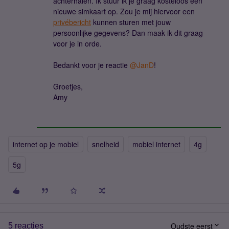
achterhalen. Ik stuur ik je graag kosteloos een
nieuwe simkaart op. Zou je mij hiervoor een
privébericht
kunnen sturen met jouw
persoonlijke gegevens? Dan maak ik dit graag
voor je in orde.
Bedankt voor je reactie ​
@JanD
!
Groetjes,
Amy
internet op je mobiel
snelheid
mobiel internet
4g
5g
Oudste eerst
5 reacties