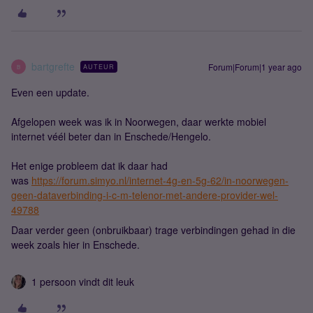
bartgrefte
Forum|Forum|1 year ago
AUTEUR
B
Even een update.
Afgelopen week was ik in Noorwegen, daar werkte mobiel
internet véél beter dan in Enschede/Hengelo.
Het enige probleem dat ik daar had
was
https://forum.simyo.nl/internet-4g-en-5g-62/in-noorwegen-
geen-dataverbinding-i-c-m-telenor-met-andere-provider-wel-
49788
Daar verder geen (onbruikbaar) trage verbindingen gehad in die
week zoals hier in Enschede.
1 persoon vindt dit leuk