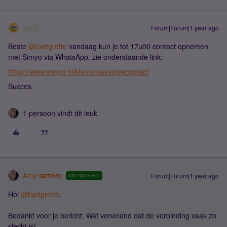
JanD
Forum|Forum|1 year ago
Beste ​
@bartgrefte
vandaag kun je tot 17u00 contact opnemen
met Simyo via WhatsApp, zie onderstaande link:
https://www.simyo.nl/klantenservice#contact
Succes
1 persoon vindt dit leuk
Amy
Forum|Forum|1 year ago
ANTWOORD
Hoi ​
@bartgrefte
,
Bedankt voor je bericht. Wat vervelend dat de verbinding vaak zo
slecht is!