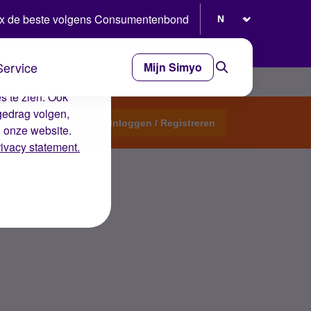
Selecteer taal
x de beste volgens Consumentenbond
Service
Mijn Simyo
e ervaring op de
s te zien. Ook
gedrag volgen,
Start een topic
Inloggen / Registreren
n onze website.
rivacy statement.