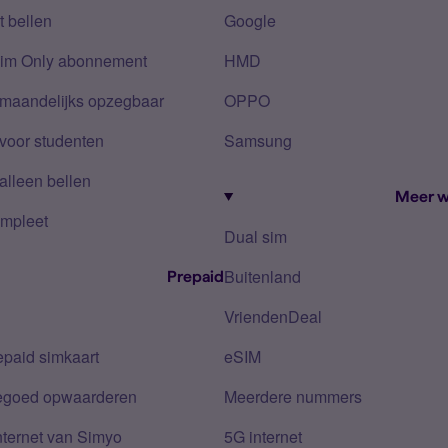
 bellen
Google
Sim Only abonnement
HMD
 maandelijks opzegbaar
OPPO
voor studenten
Samsung
alleen bellen
Meer w
mpleet
Dual sim
Buitenland
Prepaid
VriendenDeal
epaid simkaart
eSIM
tegoed opwaarderen
Meerdere nummers
nternet van Simyo
5G internet