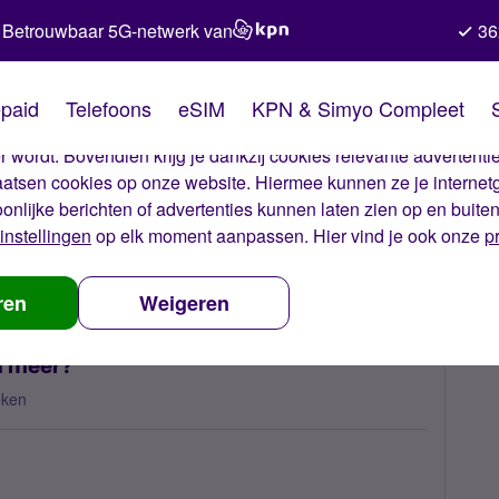
Betrouwbaar 5G-netwerk van
36
kies van Simyo
paid
Telefoons
eSIM
KPN & Simyo Compleet
okies op onze website. Met deze cookies zorgen wij ervoor dat j
 wordt. Bovendien krijg je dankzij cookies relevante advertentie
laatsen cookies op onze website. Hiermee kunnen ze je internet
oonlijke berichten of advertenties kunnen laten zien op en buite
instellingen
op elk moment aanpassen. Hier vind je ook onze
p
heb ik geen mobiele data meer?
ren
Weigeren
a meer?
eken