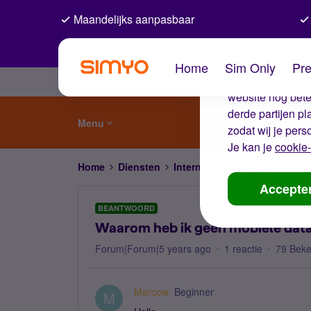
Maandelijks aanpasbaar
De coo
Home
Sim Only
Pre
Wij gebruiken co
website nog beter
derde partijen p
Menu
zodat wij je pers
Je kan je
cookie-
Home
Diensten
Internet, 4G en 5G
Waarom 
Accepte
BEANTWOORD
Waarom heb ik geen mobiele dat
Forum|Forum|5 years ago
1 reactie
79 Bek
Marcow
Beginner
M