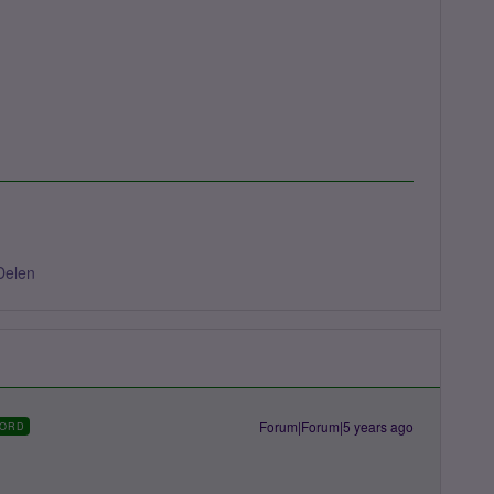
Delen
Forum|Forum|5 years ago
ORD