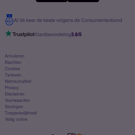
Meerdere nummers
Samsung S25 FE
Blog
5G internet
Contact
Al 36 keer de beste volgens de Consumentenbond
Mobiel internet
VoLTE 4G bellen
Klantbeoordeling
3.8/5
Mobiel abonnement
Simkaart
Annuleren
Klachten
Cookies
Tarieven
Netneutraliteit
Privacy
Disclaimer
Voorwaarden
Storingen
Toegankelijkheid
Veilig online