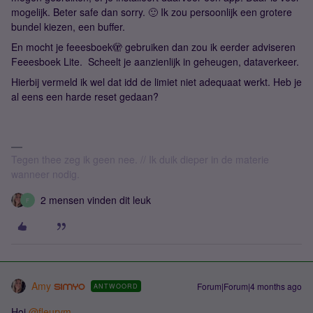
mogelijk. Beter safe dan sorry. 🙂 Ik zou persoonlijk een grotere
bundel kiezen, een buffer.
En mocht je feeesboek🫣 gebruiken dan zou ik eerder adviseren
Feeesboek Lite. Scheelt je aanzienlijk in geheugen, dataverkeer.
Hierbij vermeld ik wel dat idd de limiet niet adequaat werkt. Heb je
al eens een harde reset gedaan?
Tegen thee zeg ik geen nee. // Ik duik dieper in de materie
wanneer nodig.
2 mensen vinden dit leuk
F
Amy
Forum|Forum|4 months ago
ANTWOORD
Hoi ​
@fleurvm
,