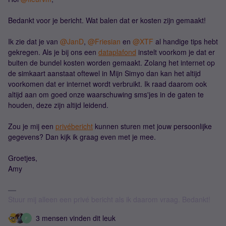
Bedankt voor je bericht. Wat balen dat er kosten zijn gemaakt!
Ik zie dat je van ​
@JanD
, ​
@Friesian
en ​
@XTF
al handige tips hebt
gekregen. Als je bij ons een
dataplafond
instelt voorkom je dat er
buiten de bundel kosten worden gemaakt. Zolang het internet op
de simkaart aanstaat oftewel in Mijn Simyo dan kan het altijd
voorkomen dat er internet wordt verbruikt. Ik raad daarom ook
altijd aan om goed onze waarschuwing sms'jes in de gaten te
houden, deze zijn altijd leidend.
Zou je mij een
privébericht
kunnen sturen met jouw persoonlijke
gegevens? Dan kijk ik graag even met je mee.
Groetjes,
Amy
Stuur mij alleen een privé bericht als ik daarom vraag. Bedankt!
3 mensen vinden dit leuk
F