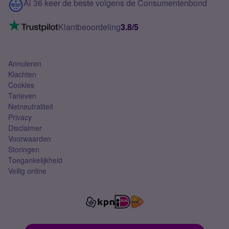
Contact
Al 36 keer de beste volgens de Consumentenbond
Mobiel internet
VoLTE 4G bellen
Klantbeoordeling
3.8/5
Mobiel abonnement
Simkaart
Annuleren
Klachten
Cookies
Tarieven
Netneutraliteit
Privacy
Disclaimer
Voorwaarden
Storingen
Toegankelijkheid
Veilig online