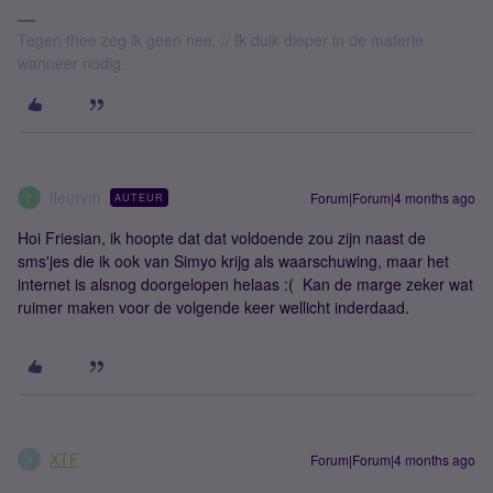
Tegen thee zeg ik geen nee. // Ik duik dieper in de materie
wanneer nodig.
fleurvm
Forum|Forum|4 months ago
AUTEUR
F
Hoi Friesian, ik hoopte dat dat voldoende zou zijn naast de
sms'jes die ik ook van Simyo krijg als waarschuwing, maar het
internet is alsnog doorgelopen helaas :( Kan de marge zeker wat
ruimer maken voor de volgende keer wellicht inderdaad.
XTF
Forum|Forum|4 months ago
X