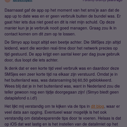
Daarnaast gaf de app op het moment van het sms’je aan dat de
app up to date was en er geen verbruik buiten de bundel was. Er
gaat hier iets dus niet goed en dit is niet mijn schuld. Op deze
manier kun je je verbruik nooit goed managen. Graag zou ik in
contact komen om dit zsm op te lossen.
De Simyo app loopt altijd een beetje achter. Die SMSjes zijn altijd
leidend, want die worden real-time door het netwerk precies op
tijd gestuurd. De app krijgt een aantal keer per dag jouw gebruik
door, dus loopt die iets achter.
Ik denk dat er een korte tijd veel verbruik was en daardoor deze
SMSjes een zeer korte tijd na elkaar zijn verstuurd. Omdat je in
het buitenland was, was dataroaming bij 60,50 geblokkeerd.
Wees blij dat je in het buitenland was, want in Nederland zou die
teller gewoon nog een tijdje doorgegaan zijn! (Simyo biedt geen
dataplafond o.i.d!)
Het lijkt mij verstandig om te kijken via de tips in
dit blog
, waar er
veel data aan opging. Eventueel waar mogelijk is het ook
verstandig om databesparende tips door te voeren. Helaas is dat
op iOS dat wat lastig en is het instellen van de datalimiet op het