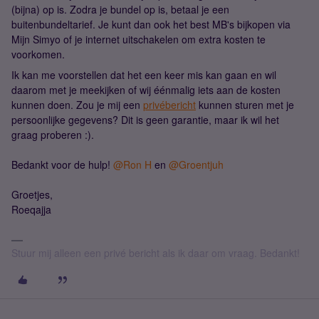
(bijna) op is. Zodra je bundel op is, betaal je een
buitenbundeltarief. Je kunt dan ook het best MB's bijkopen via
Mijn Simyo of je internet uitschakelen om extra kosten te
voorkomen.
Ik kan me voorstellen dat het een keer mis kan gaan en wil
daarom met je meekijken of wij éénmalig iets aan de kosten
kunnen doen. Zou je mij een
privébericht
kunnen sturen met je
persoonlijke gegevens? Dit is geen garantie, maar ik wil het
graag proberen :).
Bedankt voor de hulp!
@Ron H
en
@Groentjuh
Groetjes,
Roeqajja
Stuur mij alleen een privé bericht als ik daar om vraag. Bedankt!