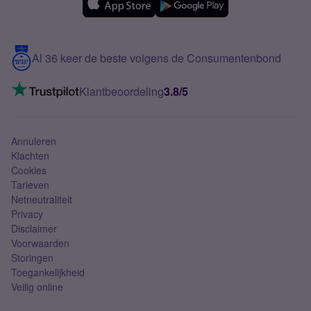
Over Simyo
Samsung
Meerdere nummers
Samsung S25 FE
Blog
5G internet
Contact
Al 36 keer de beste volgens de Consumentenbond
Mobiel internet
VoLTE 4G bellen
Klantbeoordeling
3.8/5
Mobiel abonnement
Simkaart
Annuleren
Klachten
Cookies
Tarieven
Netneutraliteit
Privacy
Disclaimer
Voorwaarden
Storingen
Toegankelijkheid
Veilig online