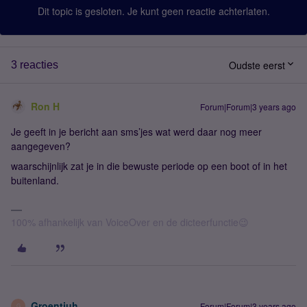
Dit topic is gesloten. Je kunt geen reactie achterlaten.
Oudste eerst
3 reacties
Ron H
Forum|Forum|3 years ago
Je geeft in je bericht aan sms’jes wat werd daar nog meer
aangegeven?
waarschijnlijk zat je in die bewuste periode op een boot of in het
buitenland.
100% afhankelijk van VoiceOver en de dicteerfunctie😉
Groentjuh
Forum|Forum|3 years ago
G