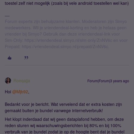
toestel zelf niet mogelijk (zoals bij vele android toestellen wel kan)
Forum experts zijn behulpzame klanten. Moderatoren zijn Simyo
medewerkers. Wil je vriendendeal-korting en heb je helaas geen
vrienden bij Simyo? Gebruik dan deze vriendendeal-link voor
Sim-Only: https://vriendendeal.simyo.nl/sim-only/ZnNV6c en voor
Prepaid: https://vriendendeal.simyo.nl/prepaid/ZnNV6c.
Roeqajja
Forum|Forum|3 years ago
Hoi
@Mjb92
,
Bedankt voor je bericht. Wat vervelend dat er extra kosten zijn
gemaakt buiten je bundel vanwege internetverbruik!
Het klopt inderdaad dat wij geen dataplafond hebben, om deze
reden sturen wij waarschuwingsberichten bij 80% en bij 100%
verbruik van je bundel zodat je op de hoogte bent dat je bundel