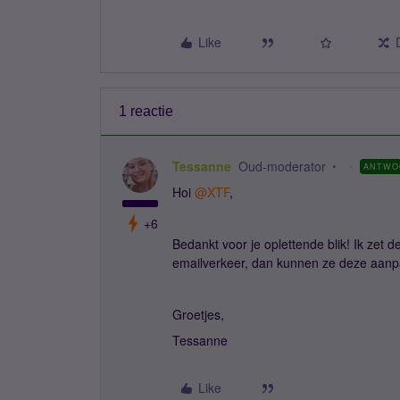
Like
1 reactie
Tessanne
Oud-moderator
ANTWO
Hoi ​
@XTF
,
+6
Bedankt voor je oplettende blik! Ik zet d
emailverkeer, dan kunnen ze deze aanp
Groetjes,
Tessanne
Like