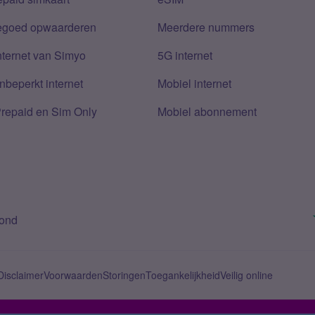
tegoed opwaarderen
Meerdere nummers
nternet van Simyo
5G internet
nbeperkt internet
Mobiel internet
Prepaid en Sim Only
Mobiel abonnement
bond
Disclaimer
Voorwaarden
Storingen
Toegankelijkheid
Veilig online