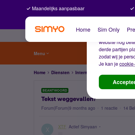
Maandelijks aanpasbaar
De coo
Home
Sim Only
Pre
Wij gebruiken co
website nog beter
derde partijen p
Menu
zodat wij je pers
Je kan je
cookie-
Home
Diensten
Internet, 4G en 5G
Tekst w
Accepte
BEANTWOORD
Tekst weggevallen?
Forum|Forum|9 months ago
1 reactie
14 Be
XTF
Actief Simyaan
X