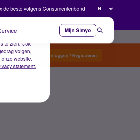
Selecteer taal
x de beste volgens Consumentenbond
Service
Mijn Simyo
e ervaring op de
s te zien. Ook
gedrag volgen,
Start een topic
Inloggen / Registreren
n onze website.
rivacy statement.