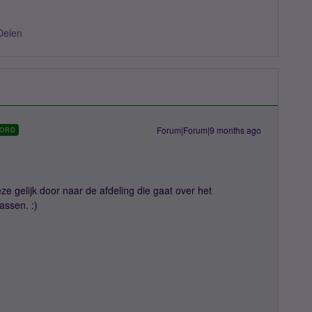
Delen
Forum|Forum|9 months ago
ORD
eze gelijk door naar de afdeling die gaat over het
assen. :)