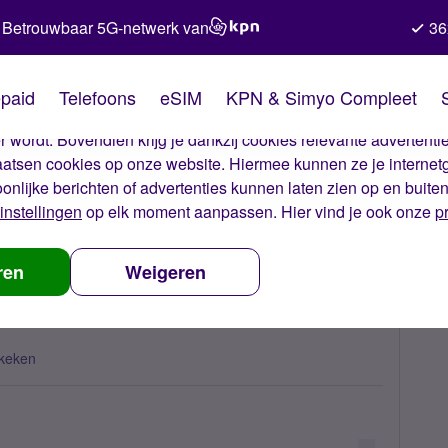
Betrouwbaar 5G-netwerk van
36
kies van Simyo
paid
Telefoons
eSIM
KPN & Simyo Compleet
okies op onze website. Met deze cookies zorgen wij ervoor dat j
 wordt. Bovendien krijg je dankzij cookies relevante advertentie
laatsen cookies op onze website. Hiermee kunnen ze je internet
oonlijke berichten of advertenties kunnen laten zien op en buite
instellingen
op elk moment aanpassen. Hier vind je ook onze
p
eggevallen?
ren
Weigeren
keken