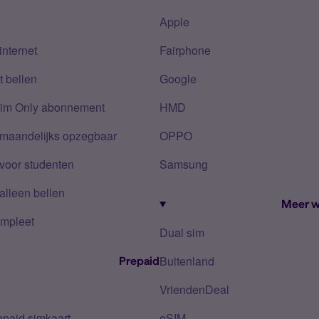
Apple
internet
Fairphone
 bellen
Google
Sim Only abonnement
HMD
 maandelijks opzegbaar
OPPO
voor studenten
Samsung
alleen bellen
Meer w
mpleet
Dual sim
Buitenland
Prepaid
VriendenDeal
epaid simkaart
eSIM