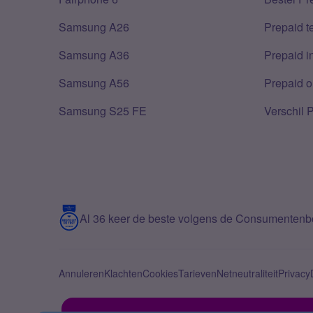
Samsung A26
Prepaid 
Samsung A36
Prepaid i
Samsung A56
Prepaid o
Samsung S25 FE
Verschil 
Al 36 keer de beste volgens de Consumenten
Annuleren
Klachten
Cookies
Tarieven
Netneutraliteit
Privacy