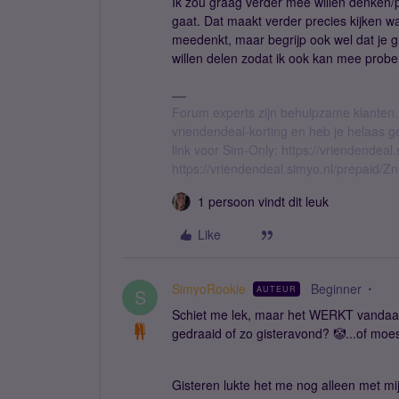
Ik zou graag verder mee willen denken/
gaat. Dat maakt verder precies kijken wa
meedenkt, maar begrijp ook wel dat je gr
willen delen zodat ik ook kan mee prob
Forum experts zijn behulpzame klanten.
vriendendeal-korting en heb je helaas 
link voor Sim-Only: https://vriendendea
https://vriendendeal.simyo.nl/prepaid/Z
1 persoon vindt dit leuk
Like
SimyoRookie
Beginner
AUTEUR
S
Schiet me lek, maar het WERKT vandaa
gedraaid of zo gisteravond? 🤡...of moe
Gisteren lukte het me nog alleen met m