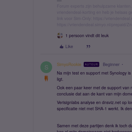
Forum experts zijn behulpzame klanten.
vriendendeal-korting en heb je helaas 
link voor Sim-Only: https://vriendendea
https://vriendendeal.simyo.nl/prepaid/Z
1 persoon vindt dit leuk
Like
SimyoRookie
Beginner
AUTEUR
S
Na mijn test en support met Synology is 
ligt.
Ook een paar keer met de support van m
conclusie dat aan de kant van mijn domei
Verisignlabs analyse en dnsviz.net op lo
specificatie niet met SHA-1 werkt. Ik de
Samen met deze partijen denk ik toch d
kan al mijn domeinnaam niet herkennen/t