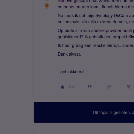
Net overgestapt naar Simyo met numme
betonnen muren komt. Ik heb hierna dire
Nu merk ik dat mijn Synology DsCam app
buitenshuis, via mijn externe domain, m
Op oude sim van andere provider nooit 
geblokkeerd? Ik gebruik een prepaid Si
Ik hoor graag een reactie hierop...ander
Dank alvast.
geblokkeerd
Like
Dit topic is gesloten.