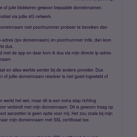
jullie of julie blokkeren gewoon bepaalde domeinnamen.
obiel via jullie 4G netwerk.
jn domeinnaam met poortnummer probeer te bereiken dan
 ip-adres (ipv domeinnaam) en poortnummer intik, dan kom
rkt dus.
d met de app en daar kom ik dus via mijn directe ip-adres
innaam
at en alles werkte eerder bij de andere provider. Dus
 of jullie domeinnaam resolver is niet goed ingesteld of
werkt het wel, maar dit is een extra stap richting
door verbindt met mijn domeinnaam. Dit is gewoon traag op
ct aanzetten is geen optie voor mij. Het zou zoals bij mijn
naar mijn domeinnaam met SSL certificaat toe.