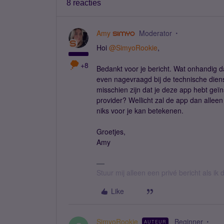
8 reacties
Amy
Moderator
Hoi
@SimyoRookie
,
+8
Bedankt voor je bericht. Wat onhandig d
even nagevraagd bij de technische diens
misschien zijn dat je deze app hebt geï
provider? Wellicht zal de app dan alleen
niks voor je kan betekenen.
Groetjes,
Amy
Stuur mij alleen een privé bericht als i
Like
SimyoRookie
Beginner
AUTEUR