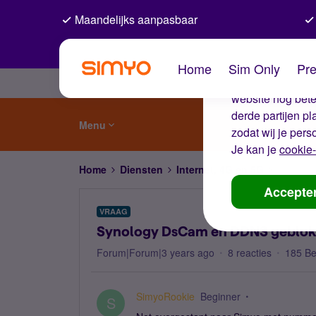
Maandelijks aanpasbaar
De coo
Home
Sim Only
Pre
Wij gebruiken co
website nog beter
derde partijen p
Menu
zodat wij je pers
Je kan je
cookie-
Home
Diensten
Internet, 4G en 5G
Synolog
Accepte
VRAAG
Synology DsCam en DDNS geblok
Forum|Forum|3 years ago
8 reacties
185 B
SimyoRookie
Beginner
S