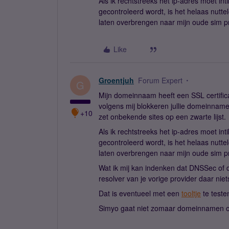
Als ik rechtstreeks het ip-adres moet int
gecontroleerd wordt, is het helaas nutt
laten overbrengen naar mijn oude sim pr
Like
Groentjuh
Forum Expert
G
Mijn domeinnaam heeft een SSL certifica
volgens mij blokkeren jullie domeinnamen
+10
zet onbekende sites op een zwarte lijst.
Als ik rechtstreeks het ip-adres moet int
gecontroleerd wordt, is het helaas nutt
laten overbrengen naar mijn oude sim pr
Wat ik mij kan indenken dat DNSSec of d
resolver van je vorige provider daar nie
Dat is eventueel met een
tooltje
te teste
Simyo gaat niet zomaar domeinnamen op e