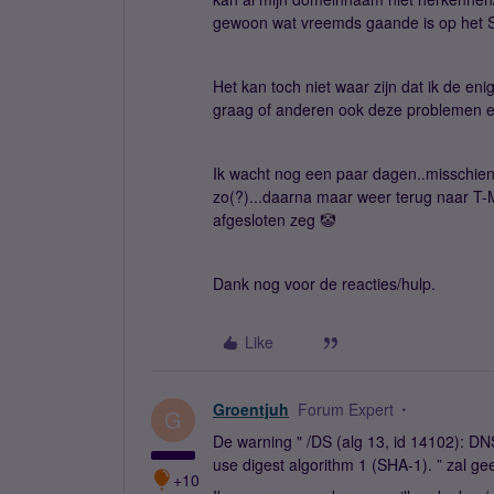
gewoon wat vreemds gaande is op het 
Het kan toch niet waar zijn dat ik de en
graag of anderen ook deze problemen e
Ik wacht nog een paar dagen..misschie
zo(?)...daarna maar weer terug naar T-Mo
afgesloten zeg 🤡
Dank nog voor de reacties/hulp.
Like
Groentjuh
Forum Expert
G
De warning " /DS (alg 13, id 14102): DNS
use digest algorithm 1 (SHA-1). ” zal 
+10