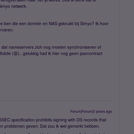
Simyo netwerk.
ige ben die een domein en NAS gebruikt bij Simyo? Ik hoor
rvaren.
n dat nameservers zich nog moeten synchroniseren of
bile (😩)...gelukkig had ik hier nog geen jaarcontract
Forum|Forum|3 years ago
SEC specification prohibits signing with DS records that
geen problemen geven; Dat zou ik wel gemerkt hebben.