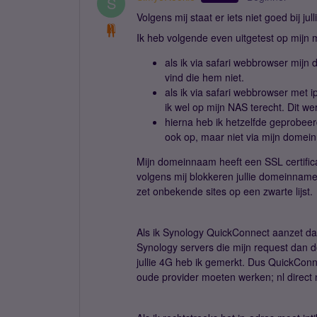
S
Volgens mij staat er iets niet goed bij 
Ik heb volgende even uitgetest op mijn m
als ik via safari webbrowser mi
vind die hem niet.
als ik via safari webbrowser met
ik wel op mijn NAS terecht. Dit we
hierna heb ik hetzelfde geprobeer
ook op, maar niet via mijn dome
Mijn domeinnaam heeft een SSL certifica
volgens mij blokkeren jullie domeinnamen
zet onbekende sites op een zwarte lijst.
Als ik Synology QuickConnect aanzet dan 
Synology servers die mijn request dan 
jullie 4G heb ik gemerkt. Dus QuickConne
oude provider moeten werken; nl direct 