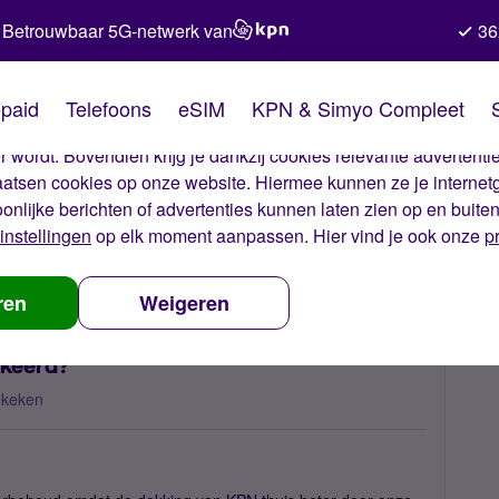
Betrouwbaar 5G-netwerk van
36
kies van Simyo
paid
Telefoons
eSIM
KPN & Simyo Compleet
okies op onze website. Met deze cookies zorgen wij ervoor dat j
 wordt. Bovendien krijg je dankzij cookies relevante advertentie
laatsen cookies op onze website. Hiermee kunnen ze je internet
oonlijke berichten of advertenties kunnen laten zien op en buite
instellingen
op elk moment aanpassen. Hier vind je ook onze
p
y DsCam en DDNS geblokkeerd?
ren
Weigeren
keerd?
ekeken