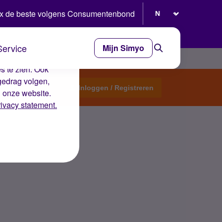
Selecteer taal
x de beste volgens Consumentenbond
Service
Mijn Simyo
e ervaring op de
s te zien. Ook
gedrag volgen,
Start een topic
Inloggen / Registreren
n onze website.
rivacy statement.