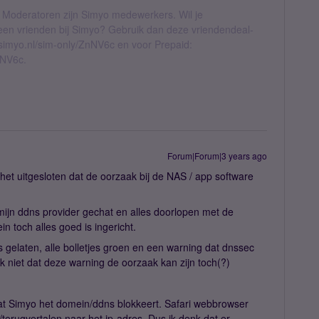
 Moderatoren zijn Simyo medewerkers. Wil je
geen vrienden bij Simyo? Gebruik dan deze vriendendeal-
l.simyo.nl/sim-only/ZnNV6c en voor Prepaid:
nNV6c.
Forum|Forum|3 years ago
het uitgesloten dat de oorzaak bij de NAS / app software
ijn ddns provider gechat en alles doorlopen met de
n toch alles goed is ingericht.
s gelaten, alle bolletjes groen en een warning dat dnssec
nk niet dat deze warning de oorzaak kan zijn toch(?)
at Simyo het domein/ddns blokkeert. Safari webbrowser
erugvertalen naar het ip-adres. Dus ik denk dat er