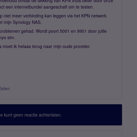
rbehoud omdat de dekking van KPN thuis beter door onze
ct een internetbundel aangeschaft om te testen.
 niet meer verbinding kan leggen via het KPN netwerk
et mijn Synology NAS.
problemen gehad. Wordt poort 5001 en 9901 door jullie
myo sim.
s moet ik helaas terug naar mijn oude provider.
Delen
 Je kunt geen reactie achterlaten.