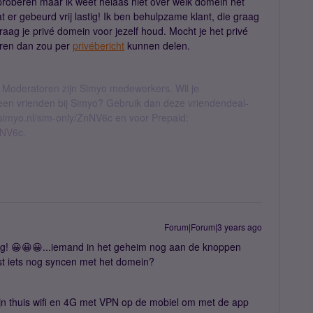
proberen maar ik weet helaas niet over welk domein het
t er gebeurd vrij lastig! Ik ben behulpzame klant, die graag
aag je privé domein voor jezelf houd. Mocht je het privé
eren dan zou per
privébericht
kunnen delen.
 Moderatoren zijn Simyo medewerkers. Wil je
geen vrienden bij Simyo? Gebruik dan deze vriendendeal-
l.simyo.nl/sim-only/ZnNV6c en voor Prepaid:
nNV6c.
Forum|Forum|3 years ago
g! 😀😀😀...iemand in het geheim nog aan de knoppen
st iets nog syncen met het domein?
ijn thuis wifi en 4G met VPN op de mobiel om met de app