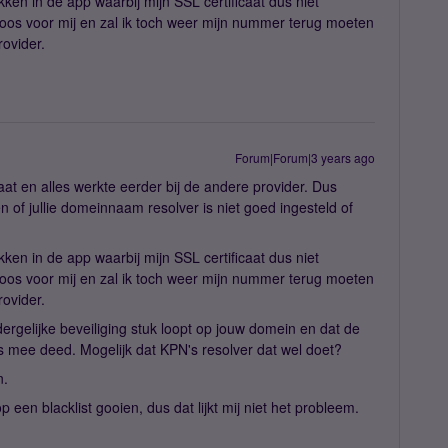
ikken in de app waarbij mijn SSL certificaat dus niet
eloos voor mij en zal ik toch weer mijn nummer terug moeten
ovider.
Forum|Forum|3 years ago
at en alles werkte eerder bij de andere provider. Dus
 of jullie domeinnaam resolver is niet goed ingesteld of
ikken in de app waarbij mijn SSL certificaat dus niet
eloos voor mij en zal ik toch weer mijn nummer terug moeten
ovider.
ergelijke beveiliging stuk loopt op jouw domein en dat de
ts mee deed. Mogelijk dat KPN's resolver dat wel doet?
n.
en blacklist gooien, dus dat lijkt mij niet het probleem.