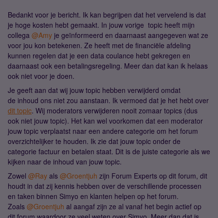
Bedankt voor je bericht. Ik kan begrijpen dat het vervelend is dat
je hoge kosten hebt gemaakt. In jouw vorige topic heeft mijn
collega
@Amy
je geïnformeerd en daarnaast aangegeven wat ze
voor jou kon betekenen. Ze heeft met de financiële afdeling
kunnen regelen dat je een data coulance hebt gekregen en
daarnaast ook een betalingsregeling. Meer dan dat kan ik helaas
ook niet voor je doen.
Je geeft aan dat wij jouw topic hebben verwijderd omdat
de inhoud ons niet zou aanstaan. Ik vermoed dat je het hebt over
dit topic
. Wij moderators verwijderen nooit zomaar topics (dus
ook niet jouw topic). Het kan wel voorkomen dat een moderator
jouw topic verplaatst naar een andere categorie om het forum
overzichtelijker te houden. Ik zie dat jouw topic onder de
categorie factuur en betalen staat. Dit is de juiste categorie als we
kijken naar de inhoud van jouw topic.
Zowel
@Ray
als
@Groentjuh
zijn Forum Experts op dit forum, dit
houdt in dat zij kennis hebben over de verschillende processen
en taken binnen Simyo en klanten helpen op het forum.
Zoals
@Groentjuh
al aangaf zijn ze al vanaf het begin actief op
dit forum waardoor ze veel weten over Simyo. Meer dan dat is