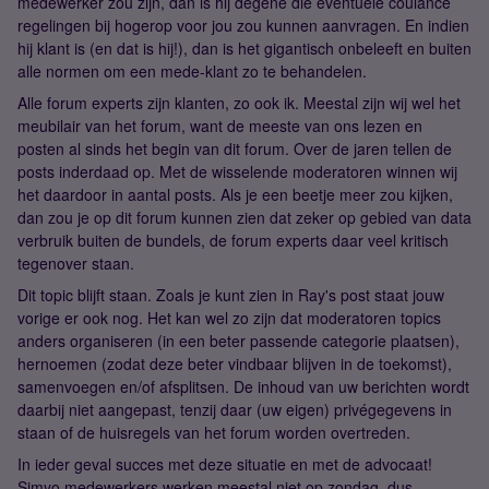
medewerker zou zijn, dan is hij degene die eventuele coulance
regelingen bij hogerop voor jou zou kunnen aanvragen. En indien
hij klant is (en dat is hij!), dan is het gigantisch onbeleeft en buiten
alle normen om een mede-klant zo te behandelen.
Alle forum experts zijn klanten, zo ook ik. Meestal zijn wij wel het
meubilair van het forum, want de meeste van ons lezen en
posten al sinds het begin van dit forum. Over de jaren tellen de
posts inderdaad op. Met de wisselende moderatoren winnen wij
het daardoor in aantal posts. Als je een beetje meer zou kijken,
dan zou je op dit forum kunnen zien dat zeker op gebied van data
verbruik buiten de bundels, de forum experts daar veel kritisch
tegenover staan.
Dit topic blijft staan. Zoals je kunt zien in Ray's post staat jouw
vorige er ook nog. Het kan wel zo zijn dat moderatoren topics
anders organiseren (in een beter passende categorie plaatsen),
hernoemen (zodat deze beter vindbaar blijven in de toekomst),
samenvoegen en/of afsplitsen. De inhoud van uw berichten wordt
daarbij niet aangepast, tenzij daar (uw eigen) privégegevens in
staan of de huisregels van het forum worden overtreden.
In ieder geval succes met deze situatie en met de advocaat!
Simyo medewerkers werken meestal niet op zondag, dus