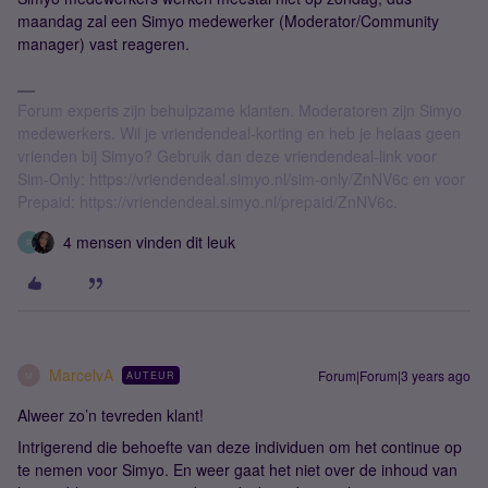
maandag zal een Simyo medewerker (Moderator/Community
manager) vast reageren.
Forum experts zijn behulpzame klanten. Moderatoren zijn Simyo
medewerkers. Wil je vriendendeal-korting en heb je helaas geen
vrienden bij Simyo? Gebruik dan deze vriendendeal-link voor
Sim-Only: https://vriendendeal.simyo.nl/sim-only/ZnNV6c en voor
Prepaid: https://vriendendeal.simyo.nl/prepaid/ZnNV6c.
4 mensen vinden dit leuk
R
MarcelvA
Forum|Forum|3 years ago
AUTEUR
M
Alweer zo’n tevreden klant!
Intrigerend die behoefte van deze individuen om het continue op
te nemen voor Simyo. En weer gaat het niet over de inhoud van