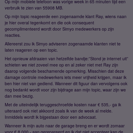
Op mijn mobiele telefoon was vorige week in 65 minuten tijd een
verbruik te zien van 55908 MB.
Op mijn topic reageerde een zogenaamde klant Ray, wiens naan
je hier overal tegenkomt en die ook consequent
gecomplimenteerd wordt door Simyo medewerkers op zijn
reacties.
Allereerst zou ik Simyo adviseren zogenaamde klanten niet te
laten reageren op een topic.
Het opnieuw afdraaien van hetzelfde bandje:”Stond je internet uit”
schieten we niet zoveel mee op en al zeker niet met Ray zijn
daarop volgende beschamende opmerking. Misschien dat deze
damage controle medewerkers iets meer vrijheid krijgen, maar ik
ben hier niet van gediend. Wanneer dit figuur dan vervolgens ook
nog bedankt wordt voor zijn bijdrage aan mijn topic, waar zijn we
dan mee bezig.
Met de uiteindelijk teruggeschroefde kosten naar € 535,- ga ik
uiteraard ook niet akkoord zoals ik van de week al melde.
Inmiddels wordt ik bijgestaan door een advocaat.
Wanneer ik mijn auto naar de garage breng en er wordt zomaar
voor € 8.000,- aan gerepareerd en ik dat niet accepteer kan de