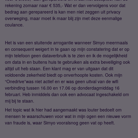
rekening zomaar naar € 535,- Wat er dan vervolgens voor dat
bedrag aan gerepareerd is kan men niet zeggen uit privacy
overweging, maar moet ik maar blij zijn met deze eenmalige
coulance.
Het is van een stuitende arrogantie wanneer Simyo meermaals
en consequent weigert in te gaan op mijn constatering dat er op
mijn telefoon geen dataverbruik is te zien en ik de mogelijkheid
om data in en buitens huis te gebruiken als extra beveiliging ook
altijd uit heb staan. Een klant mag er van uitgaan dat dit
voldoende zekerheid biedt op onverhoopte kosten. Ook mijn
“Onedrive”was niet actief en er was geen uitval van de wifi
verbinding tussen 16.00 en 17.06 op donderdagmiddag 16
februari. Heb inmiddels dan ook een advocaat ingeschakeld om
mij bij te staan.
Het topic wat ik hier had aangemaakt was louter bedoelt om
mensen te waarschuwen voor wat in mijn ogen een nieuwe vorm
van fraude is, waar Simyo vooralsnog geen vat op heeft.