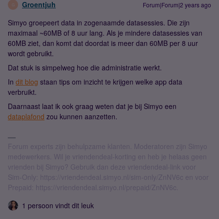
Groentjuh
Forum|Forum|2 years ago
G
Simyo groepeert data in zogenaamde datasessies. Die zijn
maximaal ~60MB of 8 uur lang. Als je mindere datasessies van
60MB ziet, dan komt dat doordat is meer dan 60MB per 8 uur
wordt gebruikt.
Dat stuk is simpelweg hoe die administratie werkt.
In
dit blog
staan tips om inzicht te krijgen welke app data
verbruikt.
Daarnaast laat ik ook graag weten dat je bij Simyo een
dataplafond
zou kunnen aanzetten.
Forum experts zijn behulpzame klanten. Moderatoren zijn Simyo
medewerkers. Wil je vriendendeal-korting en heb je helaas geen
vrienden bij Simyo? Gebruik dan deze vriendendeal-link voor
Sim-Only: https://vriendendeal.simyo.nl/sim-only/ZnNV6c en voor
Prepaid: https://vriendendeal.simyo.nl/prepaid/ZnNV6c.
1 persoon vindt dit leuk