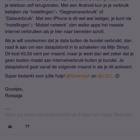
je telefoon zelf terugvinden. Met een Android kun je je verbruik
bekijken via “Instellingen”> “Gegevensverbruik” of
“Dataverbruik”. Met een iPhone is dit wel wat lastiger, je kunt via
“Instellingen”> “Mobiel netwerk” zien welke apps het meeste
internet verbruiken als je hier naar beneden scrolt.
Als je wilt voorkomen dat je data buiten de bundel verbruikt, dan
raad ik aan om een dataplafond in te schakelen via Mijn Simyo.
Dit kost €0,50 cent per maand, maar je weet dan wel zeker dat je
geen kosten maakt aan internetverbruik buiten je bundel. Je
dataplafond gaat vanaf de volgende maand in als je dit activeert.
Super bedankt voor jullie hulp!
@Groentjuh
en
@J.D.L.
😊
Groetjes,
Roeqajja
Stuur mij alleen een privé bericht als ik daar om vraag. Bedankt!