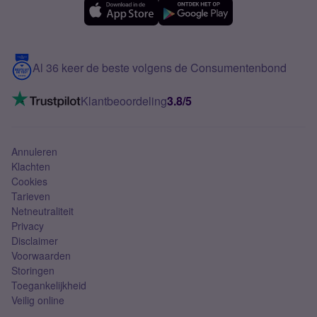
Samsung A56
Over Simyo
Samsung
Meerdere nummers
Samsung S25 FE
Blog
5G internet
Contact
Al 36 keer de beste volgens de Consumentenbond
Mobiel internet
VoLTE 4G bellen
Klantbeoordeling
3.8/5
Mobiel abonnement
Simkaart
Annuleren
Klachten
Cookies
Tarieven
Netneutraliteit
Privacy
Disclaimer
Voorwaarden
Storingen
Toegankelijkheid
Veilig online