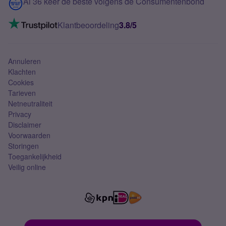
Contact
Al 36 keer de beste volgens de Consumentenbond
Mobiel internet
VoLTE 4G bellen
Klantbeoordeling
3.8/5
Mobiel abonnement
Simkaart
Annuleren
Klachten
Cookies
Tarieven
Netneutraliteit
Privacy
Disclaimer
Voorwaarden
Storingen
Toegankelijkheid
Veilig online