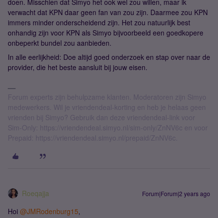
doen. Misschien dat Simyo het ook wel zou willen, maar ik
verwacht dat KPN daar geen fan van zou zijn. Daarmee zou KPN
immers minder onderscheidend zijn. Het zou natuurlijk best
onhandig zijn voor KPN als Simyo bijvoorbeeld een goedkopere
onbeperkt bundel zou aanbieden.
In alle eerlijkheid: Doe altijd goed onderzoek en stap over naar de
provider, die het beste aansluit bij jouw eisen.
Forum experts zijn behulpzame klanten. Moderatoren zijn Simyo
medewerkers. Wil je vriendendeal-korting en heb je helaas geen
vrienden bij Simyo? Gebruik dan deze vriendendeal-link voor
Sim-Only: https://vriendendeal.simyo.nl/sim-only/ZnNV6c en voor
Prepaid: https://vriendendeal.simyo.nl/prepaid/ZnNV6c.
Roeqajja
Forum|Forum|2 years ago
Hoi
@JMRodenburg15
,