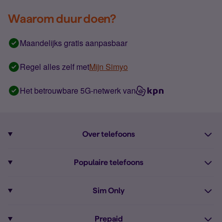
Waarom duur doen?
Maandelijks gratis aanpasbaar
Regel alles zelf met
Mijn Simyo
Het betrouwbare 5G-netwerk van
Over telefoons
Abonnement met telefoon
Populaire telefoons
Informatie over telefoons
Pixel 10
Sim Only
Alle telefoons
Pixel 9a
Sim Only
Prepaid
iPhone 16