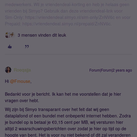
medewerkers. Wil je vriendendeal-korting en heb je helaas geen
vrienden bij Simyo? Gebruik dan deze vriendendeal-link voor
Sim-Only: https://vriendendeal.simyo.nl/sim-only/ZnNV6c en voor
Prepaid: https://vriendendeal.simyo.nl/prepaid/ZnNV6c.
3 mensen vinden dit leuk
Roeqajja
Forum|Forum|2 years ago
Hi
@Fmouse
,
Bedankt voor je bericht. Ik kan het me voorstellen dat je hier
vragen over hebt.
Wij zijn bij Simyo transparant over het feit dat wij geen
dataplafond of een bundel met onbeperkt internet hebben. Zodra
je bundel op is betaal je €0,15 cent per MB, wij versturen hier
altijd 2 waarschuwingsberichten over zodat je hier op tijd op de
hoogte van bent. Het is voor nu niet bekend of dit zal veranderen