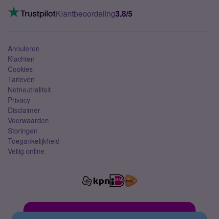
Mobiel internet
VoLTE 4G bellen
Klantbeoordeling
3.8/5
Mobiel abonnement
Simkaart
Annuleren
Klachten
Cookies
Tarieven
Netneutraliteit
Privacy
Disclaimer
Voorwaarden
Storingen
Toegankelijkheid
Veilig online