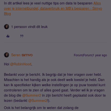
In dit artikel lees je veel nuttige tips om data te besparen
Alles
over je internetbundel, dataverbruik en MB’s besparen - Simyo
Blog
1 persoon vindt dit leuk
Seren
Forum|Forum|1 year ago
Hoi ​
@RobinHood
,
Bedankt voor je bericht. Ik begrijp dat je hier vragen over hebt.
Misschien is het handig als je ook deelt welk toestel je hebt. Dan
kan ik specifieker kijken welke instellingen je op jouw toestel kunt
controleren om te zien of alles goed gaat. Verder wil ik je vragen
de blog die ​
@Summer2
in zijn bericht heeft geplaatst ook door te
lezen (bedankt ​
@Summer2
!).
Ook is het belangrijk om te weten dat zolang de